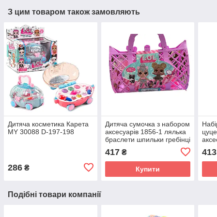
З цим товаром також замовляють
Дитяча косметика Карета
Дитяча сумочка з набором
Набі
MY 30088 D-197-198
аксесуарів 1856-1 лялька
цуце
браслети шпильки гребінці
аксе
іграшка для дівчаток
ігра
417
413
₴
для 
286
₴
Купити
Подібні товари компанії