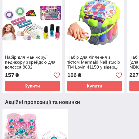
Набір для манікюру/
Набір для ліплення з
Набі
педикюру з крейдою для
тістом Mermaid Nail studio
(для
волосся 8832
ТМ Lovin 41150 у відерці
MBK
наліпки манікюр блискітки
157
106
227
₴
₴
пластилін Ловін
Купити
Купити
Акційні пропозиції та новинки