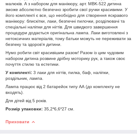
малюків. А з набором для манікюру, арт. MBK-522 дитина
зможе абсолютно безпечно зробити свої ручки красивими. У
його комплекті є все, що необхідно для створення яскравого
манікюру: блискітки, лаки, безпечні пилочки, розділювачі та
спеціальні наліпки для нігтів. Для швидкого завершення
процедури додається оригінальна лампа. Лаки виготовлені з
нетоксичних матеріалів, тому батьки можуть не переживати за
безпеку та здоров'я дитини.
Нумо робити світ красивішим разом! Разом із цим чудовим
набором дитина розвине дрібну моторику рук, а також своє
почуття стилю та естетики.
У комплекті:
3 лаки для нігтів, пилка, баф, наліпки,
роздільник, лампа.
Лампа працює від 2 батарейок типу АА (до комплекту не
входять).
Для дітей від 5 років.
Розмір упаковки:
35,2*6,6*27 см.
Приховати