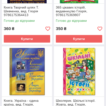
Книга Творчий шлях Т.
365 цікавих історій,
Шевченка, вид. Глорія
видавництво Глорія,
9786175364413
9786175369807
Готово до відправки
Готово до відправки
360
350
₴
₴
Купити
Купити
Книга. Україна - єдина
Школярик. Шкільні історії.
країна, вид. Глорія,
Жовта, вид. Глорія,