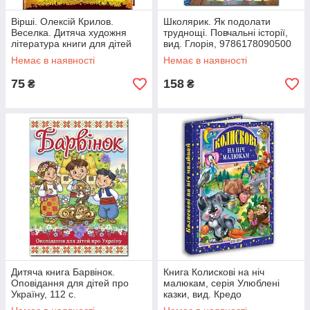
Вірші. Олексій Крилов.
Школярик. Як подолати
Веселка. Дитяча художня
труднощі. Повчальні історії,
література книги для дітей
вид. Глорія, 9786178090500
видавництво Пегас
Немає в наявності
Немає в наявності
75
158
₴
₴
Дитяча книга Барвінок.
Книга Колискові на ніч
Оповідання для дітей про
малюкам, серія Улюблені
Україну, 112 с.
казки, вид. Кредо
9789664691090