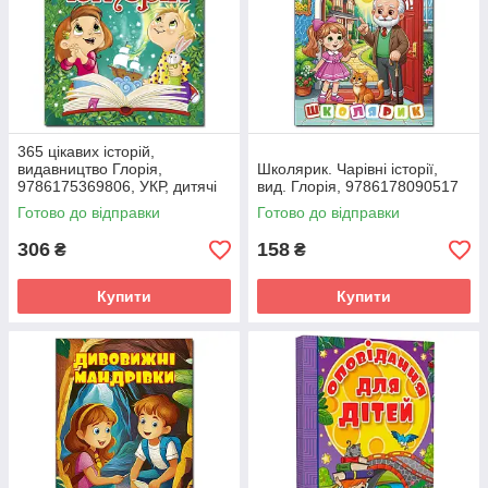
365 цікавих історій,
видавництво Глорія,
Школярик. Чарівні історії,
9786175369806, УКР, дитячі
вид. Глорія, 9786178090517
книги для малюків, книжки
Готово до відправки
Готово до відправки
для дошкільнят
306
158
₴
₴
Купити
Купити