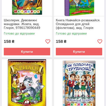
Школярик. Дивовижні
Книга Навчайся-розважайся.
мандрівки. Жовта, вид.
Оповідання для дітей
Глорія, 9786178090449
(фіолетова), вид. Глорія
9786178090234
Готово до відправки
Готово до відправки
158
158
₴
₴
Купити
Купити