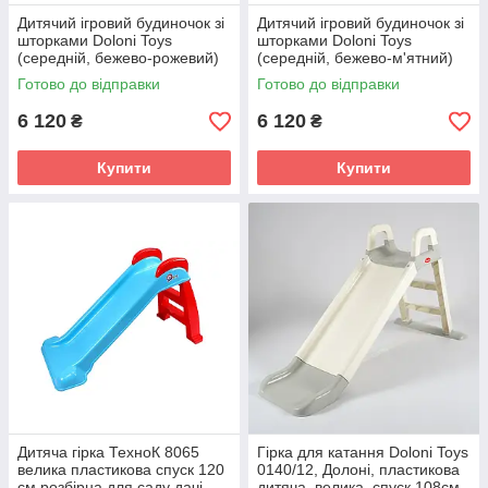
Дитячий ігровий будиночок зі
Дитячий ігровий будиночок зі
шторками Doloni Toys
шторками Doloni Toys
(середній, бежево-рожевий)
(середній, бежево-м'ятний)
02550/4
02550/2
Готово до відправки
Готово до відправки
6 120
6 120
₴
₴
Купити
Купити
Дитяча гірка ТехноК 8065
Гірка для катання Doloni Toys
велика пластикова спуск 120
0140/12, Долоні, пластикова
см розбірна для саду дачі
дитяча, велика, спуск 108см,