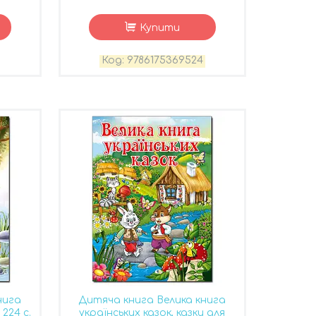
Купити
9786175369524
нига
Дитяча книга Велика книга
 224 с.
українських казок, казки для