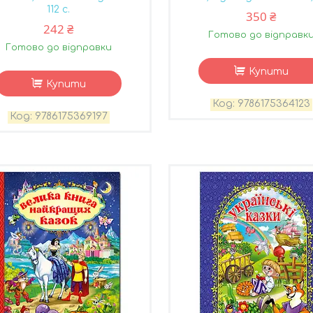
112 с.
350 ₴
242 ₴
Готово до відправк
Готово до відправки
Купити
Купити
9786175364123
9786175369197