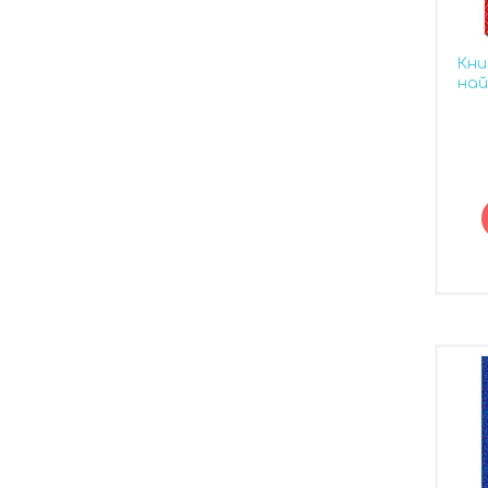
Кни
най