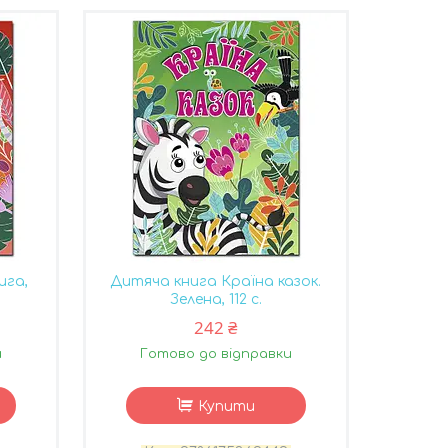
ига,
Дитяча книга Країна казок.
Зелена, 112 с.
242 ₴
и
Готово до відправки
Купити