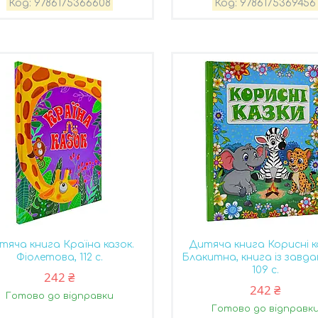
9786175366608
9786175369456
тяча книга Країна казок.
Дитяча книга Корисні к
Фіолетова, 112 с.
Блакитна, книга із завд
109 с.
242 ₴
242 ₴
Готово до відправки
Готово до відправк