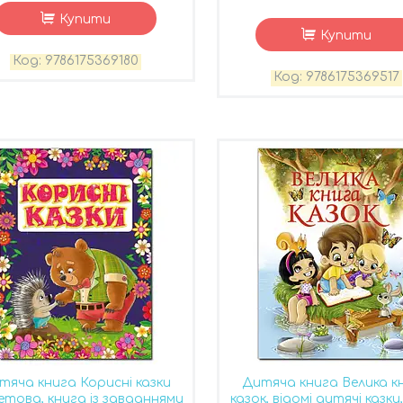
Купити
Купити
9786175369180
9786175369517
тяча книга Корисні казки
Дитяча книга Велика к
етова, книга із завданнями
казок, відомі дитячі казки,