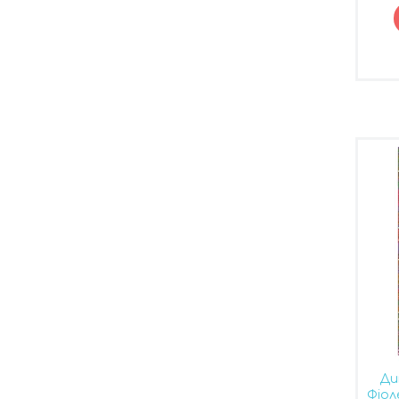
Ди
Фіол