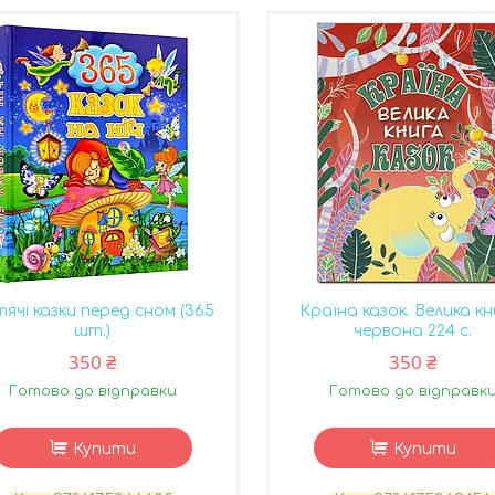
ячі казки перед сном (365
Країна казок. Велика кн
шт.)
червона 224 с.
350 ₴
350 ₴
Готово до відправки
Готово до відправк
Купити
Купити