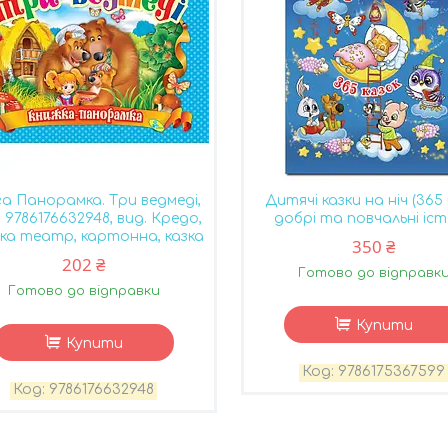
а Панорамка. Три ведмеді,
Дитячі казки на ніч (365 
 9786176632948, вид. Кредо,
добрі та повчальні іст
ка театр, картонна, казка
350 ₴
202 ₴
Готово до відправк
Готово до відправки
Купити
Купити
9786175367599
9786176632948