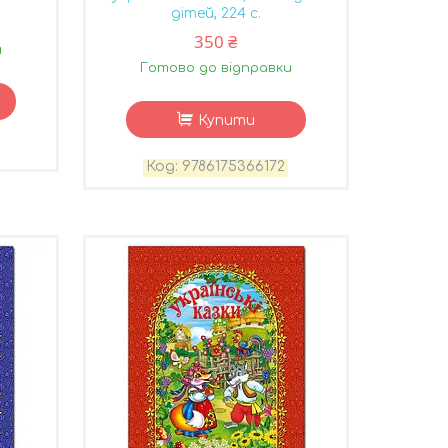
дітей, 224 с.
350 ₴
и
Готово до відправки
Купити
9786175366172