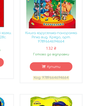
 казки.
Книга каруселька-панорамка
28с.
Ріпка вид. Кредо, арт.
9789664694664
132 ₴
и
Готово до відправки
Купити
9789664694664