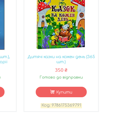
шт.),
Дитячі казки на кожен день (365
орії
шт.)
350 ₴
и
Готово до відправки
Купити
9786175369791