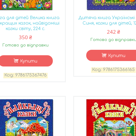
га для дітей Велика книга
Дитяча книга Українські 
кращих казок, найвідоміші
Синя, казки для дітей, 12
казки світу, 224 с.
242 ₴
350 ₴
Готово до відправк
Готово до відправки
Купити
Купити
9786175366165
9786175367476