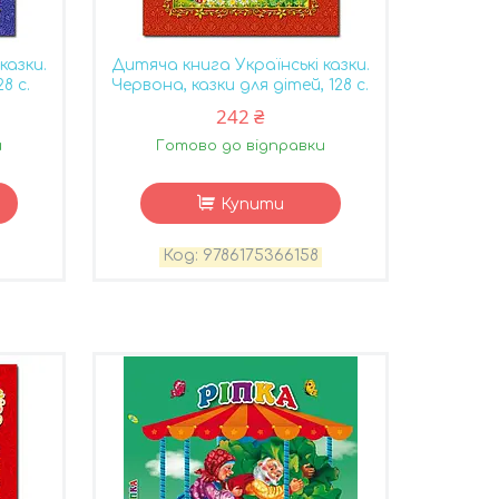
казки.
Дитяча книга Українські казки.
8 с.
Червона, казки для дітей, 128 с.
242 ₴
и
Готово до відправки
Купити
9786175366158