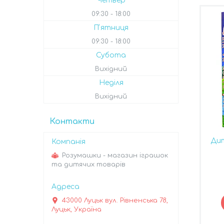
Четвер
09:30
18:00
Пʼятниця
09:30
18:00
Субота
Вихідний
Неділя
Вихідний
Контакти
Дит
Розумашки - магазин іграшок
та дитячих товарів
43000 Луцьк вул. Рівненська 78,
Луцьк, Україна