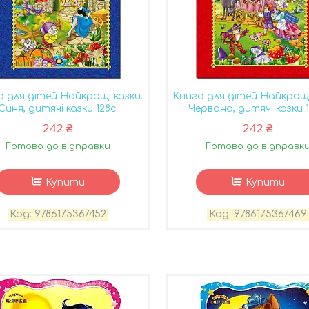
а для дітей Найкращі казки.
Книга для дітей Найкращі
Синя, дитячі казки 128с.
Червона, дитячі казки 1
242 ₴
242 ₴
Готово до відправки
Готово до відправк
Купити
Купити
9786175367452
9786175367469