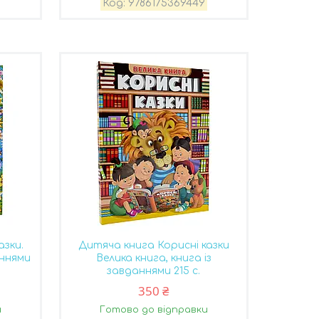
9786175369449
азки.
Дитяча книга Корисні казки
аннями
Велика книга, книга із
завданнями 215 с.
350 ₴
и
Готово до відправки