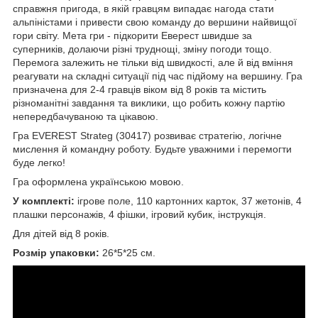
справжня пригода, в якій гравцям випадає нагода стати
альпіністами і привести свою команду до вершини найвищої
гори світу. Мета гри - підкорити Еверест швидше за
суперників, долаючи різні труднощі, зміну погоди тощо.
Перемога залежить не тільки від швидкості, але й від вміння
реагувати на складні ситуації під час підйому на вершину. Гра
призначена для 2-4 гравців віком від 8 років та містить
різноманітні завдання та виклики, що робить кожну партію
непередбачуваною та цікавою.
Гра EVEREST Strateg (30417) розвиває стратегію, логічне
мислення й командну роботу. Будьте уважними і перемогти
буде легко!
Гра оформлена українською мовою.
У комплекті:
ігрове поле, 110 картонних карток, 37 жетонів, 4
плашки персонажів, 4 фішки, ігровий кубик, інструкція.
Для дітей від 8 років.
Розмір упаковки:
26*5*25 см.