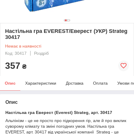
Настільна гра EVEREST/Еверест (УКР) Strateg
30417
Немає в наявності
Код: 30417
Роздріб
357
₴
Опис
Характеристики
Доставка
Оплата
Умови п
Опис
Настільна гра Еверест (Everest) Strateg, арт. 30417
Альпінізм - це не просто про підкорення гір, але й про виклик
суворому клімату та зміні погодних умов. Настільна гра
EVEREST, арт. 30417 від української компанії Strateg - це