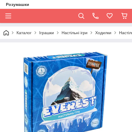
Розумашки
Каталог
Іграшки
Настільні ігри
Ходилки
Настіл