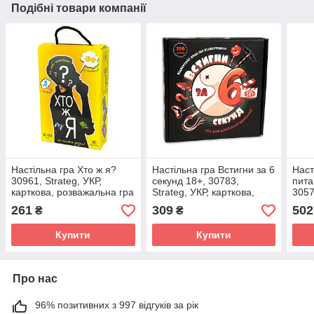
Подібні товари компанії
Настільна гра Хто ж я?
Настільна гра Встигни за 6
Наст
30961, Strateg, УКР,
секунд 18+, 30783,
пита
карткова, розважальна гра
Strateg, УКР, карткова,
305
для компанії
розвиваюча гра для
261
309
502
₴
₴
дорослої компанії
Купити
Купити
Про нас
96% позитивних з 997 відгуків за рік