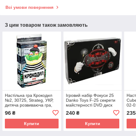
Всі умови повернення
З цим товаром також замовляють
Настільна гра Крокодил
Ігровий набір Фокуси 25
Наст
№2, 30725, Strateg, УКР,
Danko Toys F-25 секрети
Cube
дитяча розвиваюча гра,
майстерності DVD диск
02-0
для всієї родини
картки кубики іграшка
розв
96
240
235
₴
₴
розвиваюча для дітей
всіє
Купити
Купити