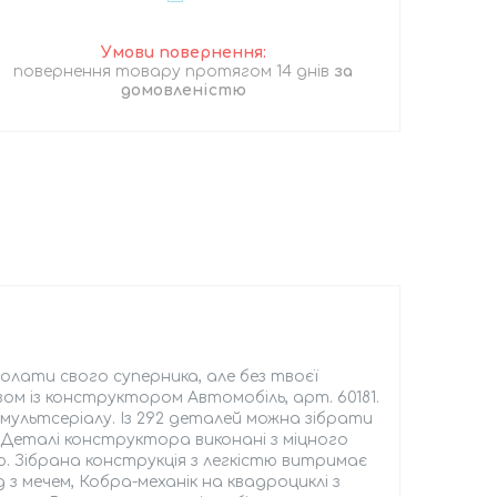
повернення товару протягом 14 днів
за
домовленістю
олати свого суперника, але без твоєї
ом із конструктором Автомобіль, арт. 60181.
ультсеріалу. Із 292 деталей можна зібрати
 Деталі конструктора виконані з міцного
ю. Зібрана конструкція з легкістю витримає
д з мечем, Кобра-механік на квадроциклі з