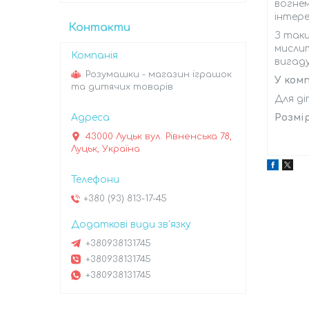
вогне
інтере
Контакти
З так
мисли
вигад
Розумашки - магазин іграшок
У комп
та дитячих товарів
Для ді
Розмір
43000 Луцьк вул. Рівненська 78,
Луцьк, Україна
+380 (93) 813-17-45
+380938131745
+380938131745
+380938131745