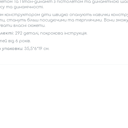
метом Та Пітон-динаміт з пістолетом та динамітною шаш
су та динамічності.
им конструктором діти швидко опанують навички констру
ти, стануть більш посидючими та терплячими. Вони зможу
увати власні сюжети.
лекті:
292 деталі, покрокова інструкція.
тей від 6 років.
 упаковки:
35,5*6*19 см.