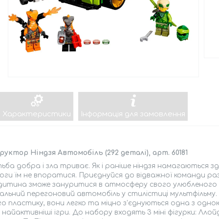
Характеристики
Інформація для замовлення
уктор Ніндзя Автомобіль (292 деталі), арт. 60181
ба добра і зла триває. Як і раніше ніндзя намагаються зд
ги їм не впоратися. Приєднуйся до відважної команди раз
дитина зможе зануритися в атмосферу свого улюбленого м
альний перегоновий автомобіль у стилістиці мультфільму.
го пластику, вони легко та міцно з'єднуються одна з одно
 найактивніші ігри. До набору входять 3 міні фігурки: Ллой