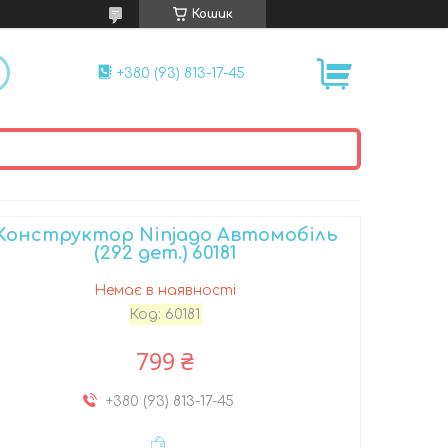
Кошик
+380 (93) 813-17-45
Конструктор Ninjago Автомобіль
(292 дет.) 60181
Немає в наявності
Код:
60181
799 ₴
+380 (93) 813-17-45