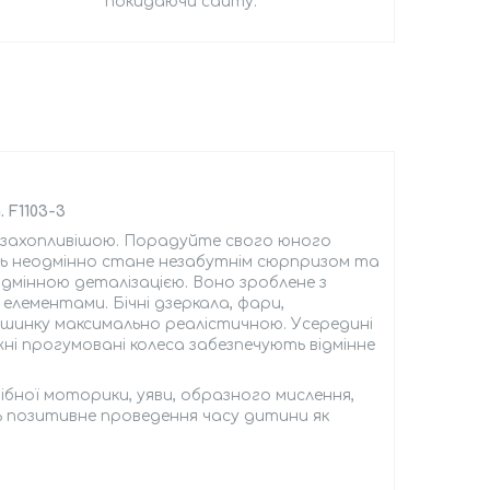
покидаючи сайту.
 F1103-3
а захопливішою. Порадуйте свого юного
ь неодмінно стане незабутнім сюрпризом та
ідмінною деталізацією. Воно зроблене з
лементами. Бічні дзеркала, фари,
 машинку максимально реалістичною. Усередині
ужні прогумовані колеса забезпечують відмінне
бної моторики, уяви, образного мислення,
ть позитивне проведення часу дитини як