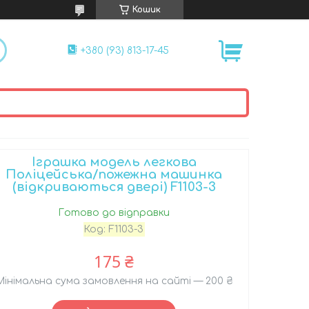
Кошик
+380 (93) 813-17-45
Іграшка модель легкова
Поліцейська/пожежна машинка
(відкриваються двері) F1103-3
Готово до відправки
Код:
F1103-3
175 ₴
Мінімальна сума замовлення на сайті — 200 ₴