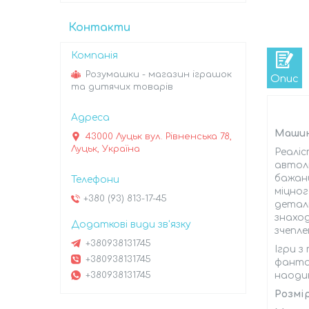
Контакти
Розумашки - магазин іграшок
Опис
та дитячих товарів
Машин
43000 Луцьк вул. Рівненська 78,
Луцьк, Україна
Реаліс
автол
бажани
міцног
+380 (93) 813-17-45
деталі
знаход
зчепле
+380938131745
Ігри з
+380938131745
фантаз
+380938131745
наодин
Розмі