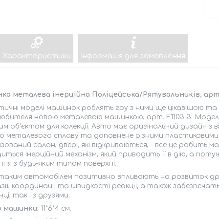
Характеристики
Інформація для замовлення
ка металева інерційна Поліцейська/Рятувальників, арт.
тичні моделі машинок роблять гру з ними ще цікавішою т
юбителя новою металевою машинкою, арт. F1103-3. Модел
м об'єктом для колекції. Авто має оригінальний дизайн з в
о металевого сплаву та доповнене різними пластиковими е
зований салон, двері, які відкриваються, - все це робить
иться інерційний механізм, який приводить її в дію, а пот
ння з будь-яким типом поверхні.
 таким автомобілем позитивно впливають на розвиток дрі
ії, координації та швидкості реакції, а також забезпеча
ці, так і з друзями.
р машинки:
11*6*4 см.