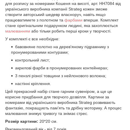
для розпису за номерами Кошеня на висоті, арт. HH7084 від
українського виробника компанії Strateg кожен зможе
створити авторський шедевр власноруч, навіть якщо
працюватимете з полотном та
фарбами
вперше. Комплект
стане оригінальним подарунком людині, яка захоплюється
малюванням
або тільки робить перші кроки у творчості.
У комплекті є все необхідне:
бавовняне полотно на дерев'яному підрамнику з
пронумерованими контурами;
контрольний лист;
акрилові фарби в пронумерованих контейнерах;
3 пензлі різної товщини з нейлонового волокна;
настінні кріплення.
Цей прекрасний набір стане гарним сувеніром, а ще це
корисне придбання для творчого дозвілля. Картини за
номерами від українського виробника Strateg розвивають
фантазію, покращують пам'ять та дрібну моторику. А процес
малювання знижує тривогу та знімає стрес.
Розмір картини:
20*20 см.
Рекомендований вік - від 7 років.