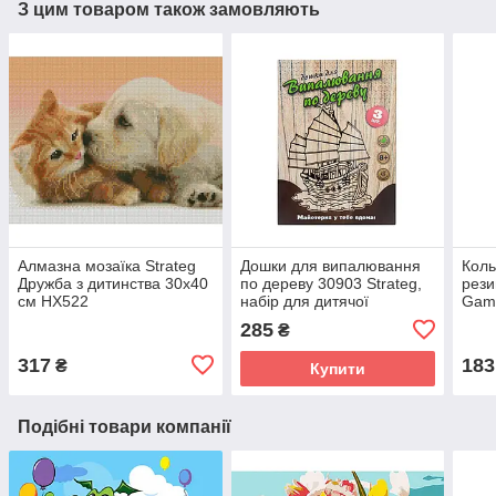
З цим товаром також замовляють
Алмазна мозаїка Strateg
Дошки для випалювання
Коль
Дружба з дитинства 30х40
по дереву 30903 Strateg,
рези
см HX522
набір для дитячої
Game
творчості, 3 дошки,
плет
285
₴
іграшка для дітей
дитя
руко
317
183
₴
Купити
Подібні товари компанії