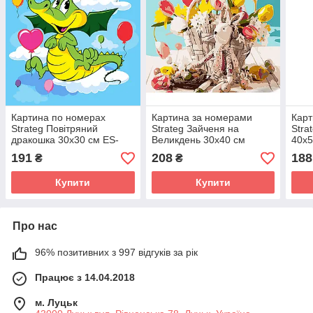
Картина по номерах
Картина за номерами
Карт
Strateg Повітряний
Strateg Зайченя на
Stra
дракошка 30х30 см ES-
Великдень 30х40 см
40х
0825
SS1022
191
208
188
₴
₴
Купити
Купити
Про нас
96% позитивних з 997 відгуків за рік
Працює з 14.04.2018
м. Луцьк