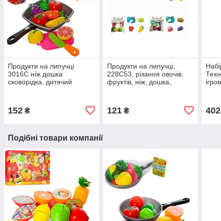
Продукти на липучці
Продукти на липучці,
Набі
3016C ніж дошка
228C53, різання овочів,
Техн
сковорідка, дитячий
фруктів, ніж, дошка,
ігро
ігровий набір овочів
дитячий ігровий набір,
посу
іграшка для дітей, кухня
кухн
152
121
402
₴
₴
Подібні товари компанії