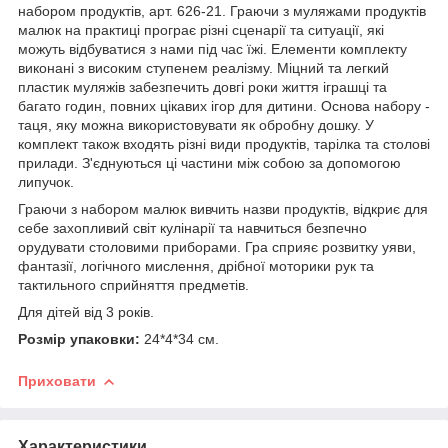
набором продуктів, арт. 626-21. Граючи з муляжами продуктів
малюк на практиці програє різні сценарії та ситуації, які
можуть відбуватися з нами під час їжі. Елементи комплекту
виконані з високим ступенем реалізму. Міцний та легкий
пластик муляжів забезпечить довгі роки життя іграшці та
багато годин, повних цікавих ігор для дитини. Основа набору -
таця, яку можна використовувати як обробну дошку. У
комплект також входять різні види продуктів, тарілка та столові
прилади. З'єднуються ці частини між собою за допомогою
липучок.
Граючи з набором малюк вивчить назви продуктів, відкриє для
себе захопливий світ кулінарії та навчиться безпечно
орудувати столовими приборами. Гра сприяє розвитку уяви,
фантазії, логічного мислення, дрібної моторики рук та
тактильного сприйняття предметів.
Для дітей від 3 років.
Розмір упаковки:
24*4*34 см.
Приховати
Характеристики