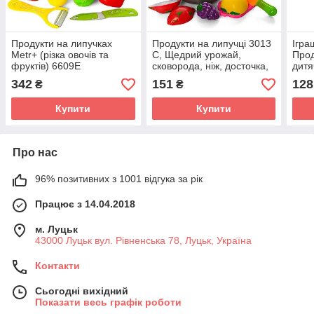
Продукти на липучках
Продукти на липучці 3013
Ігра
Metr+ (різка овочів та
C, Щедрий урожай,
Прод
фруктів) 6609E
сковорода, ніж, досточка,
дитя
дитячий набір, іграшка,
ігра
342
151
128
₴
₴
кухня,
хот 
Купити
Купити
Про нас
96% позитивних з 1001 відгука за рік
Працює з 14.04.2018
м. Луцьк
43000 Луцьк вул. Рівненська 78, Луцьк, Україна
Контакти
Сьогодні вихідний
Показати весь графік роботи