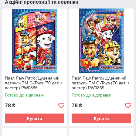
Акційні пропозиції та новинки
Пазл Paw Patrol/Цуценячий
Пазл Paw Patrol/Цуценячий
патруль ТМ G-Toys (70 дет. +
патруль ТМ G-Toys (70 дет. +
постер) PW0886
постер) PW0869
Готово до відправки
Готово до відправки
78
78
₴
₴
Купити
Купити