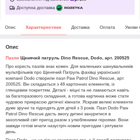
Доступна доставка
Опис
Характеристики
Доставка
Оплата
Умови 
Опис
Пазли
Щенячий патруль Dino Rescue, Dodo, арт. 200525
Про користь пазлів знає кожен. Для маленьких шанувальників
мультфільмів про Щенячий Патруль фахівці української
компанії Dodo створили пазл Paw Patrol Dino Rescue, арт.
200525. Він складається з 48 картонних елементів, із
глянцевим покриттям. Деталі - міцні та не ламаються навіть
за багаторазового складання, а готова картинка може стати
чудовою прикрасою дитячої кімнати. Яскраві великі елементи
дуже зручні та підходять для дітей з 3 років. Пазл Dodo Paw
Patrol Dino Rescue дасть змогу дитині зануритися в
захопливий світ пригод разом з улюбленими героями. Вони
завжди готові мчати назустріч новим пригодам і рятувати
день.
Пазл Dodo - це не тільки захоплива гра, а й спосіб розвивати