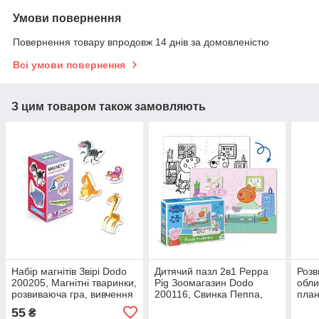
Умови повернення
Повернення товару впродовж 14 днів за домовленістю
Всі умови повернення
З цим товаром також замовляють
Набір магнітів Звірі Dodo
Дитячий пазл 2в1 Peppa
Розв
200205, Магнітні тваринки,
Pig Зоомагазин Dodo
обли
розвиваюча гра, вивчення
200116, Свинка Пеппа,
план
англ., ДоДо, Mon game
розмальовка, 30
креа
55
₴
елементів, розвиваюча
crea