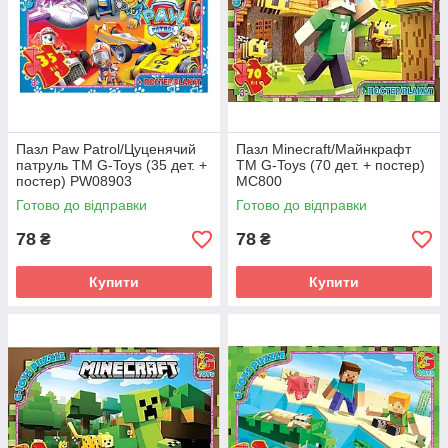
Пазл Paw Patrol/Цуценячий
Пазл Minecraft/Майнкрафт
патруль ТМ G-Toys (35 дет. +
ТМ G-Toys (70 дет. + постер)
постер) PW08903
MC800
Готово до відправки
Готово до відправки
78
78
₴
₴
Купити
Купити