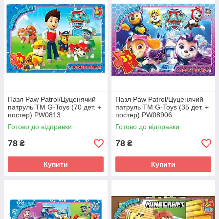
Пазл Paw Patrol/Цуценячий
Пазл Paw Patrol/Цуценячий
патруль ТМ G-Toys (70 дет. +
патруль ТМ G-Toys (35 дет. +
постер) PW0813
постер) PW08906
Готово до відправки
Готово до відправки
78
78
₴
₴
Купити
Купити