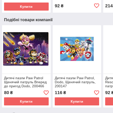
гра для дітей
92
214
₴
Купити
Подібні товари компанії
Дитячі пазли Paw Patrol
Дитячі пазли Paw Patrol,
Дитя
Щенячий патруль Вперед
Dodo, Щенячий патруль,
Res
до пригод Dodo, 200466
200147
патр
200
80
116
92
₴
₴
Купити
Купити