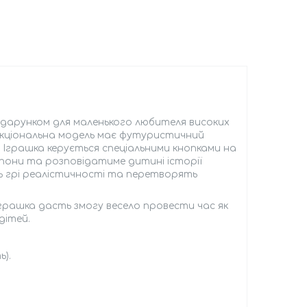
одарунком для маленького любителя високих
нкціональна модель має футуристичний
 Іграшка керується спеціальними кнопками на
епони та розповідатиме дитині історії
ть грі реалістичності та перетворять
грашка дасть змогу весело провести час як
дітей.
).