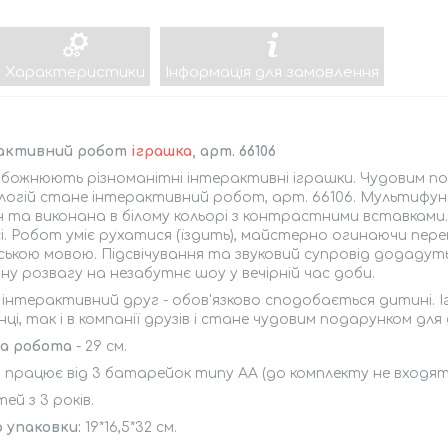
Характеристики
Інформація для замовлення
активний робот
іграшка
, арт. 66106
божнюють різноманітні інтерактивні іграшки. Чудовим п
логій стане інтерактивний робот, арт. 66106. Мультифу
 та виконана в білому кольорі з контрастними вставками.
і. Робот уміє рухатися (їздить), майстерно огинаючи пер
ською мовою. Підсвічування та звуковий супровід додаду
ну розвагу на незабутнє шоу у вечірній час доби.
інтерактивний друг - обов'язково сподобається дитині. І
ці, так і в компанії друзів і стане чудовим подарунком для 
а робота
- 29 см.
працює від 3 батарейок типу АА (до комплекту не входять
тей з 3 років.
 упаковки:
19*16,5*32 см.