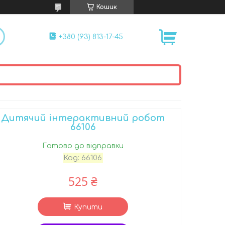
Кошик
+380 (93) 813-17-45
Дитячий інтерактивний робот
66106
Готово до відправки
Код:
66106
525 ₴
Купити