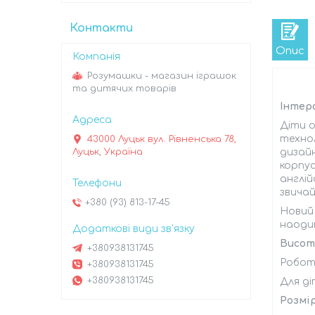
Контакти
Опис
Розумашки - магазин іграшок
та дитячих товарів
Інтер
Діти о
техно
43000 Луцьк вул. Рівненська 78,
Луцьк, Україна
дизайн
корпус
англій
звичай
+380 (93) 813-17-45
Новий 
наодин
Висот
+380938131745
Робот 
+380938131745
+380938131745
Для ді
Розмір