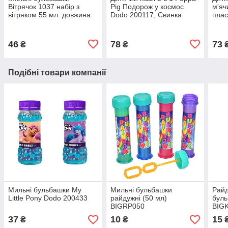
Вітрячок 1037 набір з
Pig Подорож у космос
м'яч
вітряком 55 мл. довжина
Dodo 200117, Свинка
плас
21 см іграшка для дітей
Пеппа, розмальовка, 30
см.,
ел, розвиваюча гра для
дітей
46
78
73
₴
₴
Подібні товари компанії
Мильні бульбашки My
Мильні бульбашки
Райд
Little Pony Dodo 200433
райдужні (50 мл)
буль
BIGRP050
BIGK
37
10
15
₴
₴