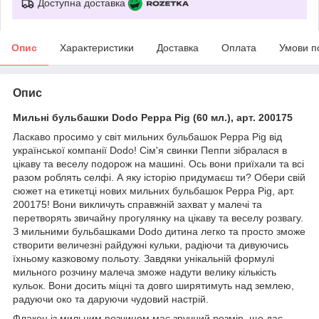
Доступна доставка
Опис
Характеристики
Доставка
Оплата
Умови п
Опис
Мильні бульбашки Dodo Peppa Pig (60 мл.), арт. 200175
Ласкаво просимо у світ мильних бульбашок Peppa Pig від
української компанії Dodo! Сім'я свинки Пеппи зібралася в
цікаву та веселу подорож на машині. Ось вони приїхали та всі
разом роблять селфі. А яку історію придумаєш ти? Обери свій
сюжет на етикетці нових мильних бульбашок Peppa Pig, арт.
200175! Вони викличуть справжній захват у малечі та
перетворять звичайну прогулянку на цікаву та веселу розвагу.
З мильними бульбашками Dodo дитина легко та просто зможе
створити величезні райдужні кульки, радіючи та дивуючись
їхньому казковому польоту. Завдяки унікальній формулі
мильного розчину малеча зможе надути велику кількість
кульок. Вони досить міцні та довго ширятимуть над землею,
радуючи око та даруючи чудовий настрій.
Флакон із мильним розчином має зручний розмір, що дає