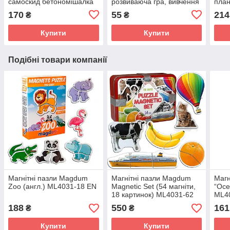
самоскид бетономішалка
розвиваюча гра, вивчення
план
кран іграшки для
англ., ДоДо, Mon game
креа
170
55
214
₴
₴
хлопчиків
crea
Купити
Купити
Подібні товари компанії
Магнітні пазли Magdum
Магнітні пазли Magdum
Магн
Zoo (англ.) ML4031-18 EN
Magnetic Set (54 магніти,
“Oce
18 картинок) ML4031-62
ML4
EN
188
550
161
₴
₴
Купити
Купити