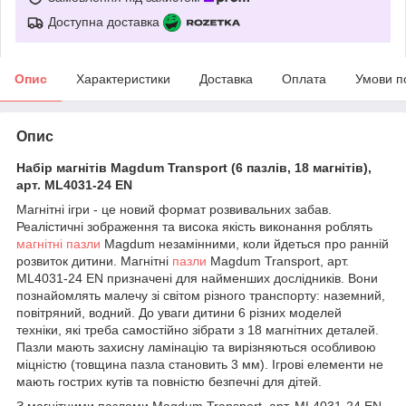
Доступна доставка
Опис
Характеристики
Доставка
Оплата
Умови п
Опис
Набір магнітів Magdum Transport (6 пазлів, 18 магнітів),
арт. ML4031-24 EN
Магнітні ігри - це новий формат розвивальних забав.
Реалістичні зображення та висока якість виконання роблять
магнітні пазли
Magdum незамінними, коли йдеться про ранній
розвиток дитини. Магнітні
пазли
Magdum Transport, арт.
ML4031-24 EN призначені для найменших дослідників. Вони
познайомлять малечу зі світом різного транспорту: наземний,
повітряний, водний. До уваги дитини 6 різних моделей
техніки, які треба самостійно зібрати з 18 магнітних деталей.
Пазли мають захисну ламінацію та вирізняються особливою
міцністю (товщина пазла становить 3 мм). Ігрові елементи не
мають гострих кутів та повністю безпечні для дітей.
З магнітними пазлами Magdum Transport, арт. ML4031-24 EN