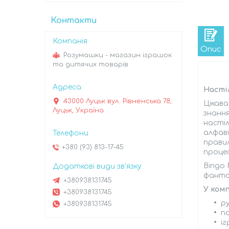
Контакти
Опис
Розумашки - магазин іграшок
та дитячих товарів
Настіл
43000 Луцьк вул. Рівненська 78,
Цікава
Луцьк, Україна
знання
настіл
алфаві
правил
+380 (93) 813-17-45
процес
Bingo 
фантаз
+380938131745
У комп
+380938131745
р
+380938131745
по
іг