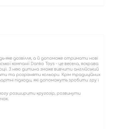
дь-яке дозвілля, а й допоможе отримати нові
ської компанії Danko Toys - це весела, яскрава
ції. З нею дитина зможе вивчити англійський
ати та розрізняти кольори. Крім традиційних
артні підходи, які допоможуть зробити гру і
 змогу розширити кругозір, розвинути
чок.