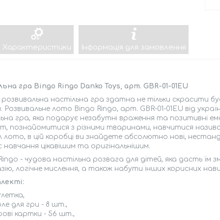
Характеристики
Інформація для замовлення
ьна гра Bingo Ringo Danko Toys, арт. GBR-01-01EU
 розвивальна настільна гра здатна не тільки скрасити бу
. Розвивальне лото Bingo Ringo, арт. GBR-01-01EU від україн
ьна гра, яка подарує незабутні враження та позитивні емо
т, познайомитися з різними тваринами, навчитися назив
 лото, в цій коробці ви знайдете абсолютно нові, нестанд
 навчання цікавішим та оригінальнішим.
Ringo - чудова настільна розвага для дітей, яка дасть їм
ію, логічне мислення, а також набути інших корисних нави
лекті:
улетка,
ле для гри - 8 шт.,
рові картки - 56 шт.,