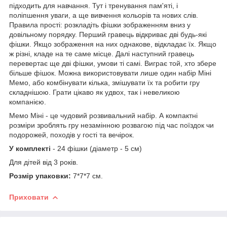
підходить для навчання. Тут і тренування пам'яті, і
поліпшення уваги, а ще вивчення кольорів та нових слів.
Правила прості: розкладіть фішки зображенням вниз у
довільному порядку. Перший гравець відкриває дві будь-які
фішки. Якщо зображення на них однакове, відкладає їх. Якщо
ж різні, кладе на те саме місце. Далі наступний гравець
перевертає ще дві фішки, умови ті самі. Виграє той, хто збере
більше фішок. Можна використовувати лише один набір Міні
Мемо, або комбінувати кілька, змішувати їх та робити гру
складнішою. Грати цікаво як удвох, так і невеликою
компанією.
Мемо Міні - це чудовий розвивальний набір. А компактні
розміри зроблять гру незамінною розвагою під час поїздок чи
подорожей, походів у гості та вечірок.
У комплекті
- 24 фішки (діаметр - 5 см)
Для дітей від 3 років.
Розмір упаковки:
7*7*7 см.
Приховати