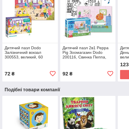
Дитячий пазл Dodo
Дитячий пазл 2в1 Peppa
Дитя
Залізничний вокзал
Pig Зоомагазин Dodo
День
300553, великий, 60
200116, Свинка Пеппа,
вели
елементів, розвиваюча
розмальовка, 30
для 
123
гра, ДоДо, серія Техніка
елементів, розвиваюча
твар
гра для дітей
72
92
₴
₴
Подібні товари компанії