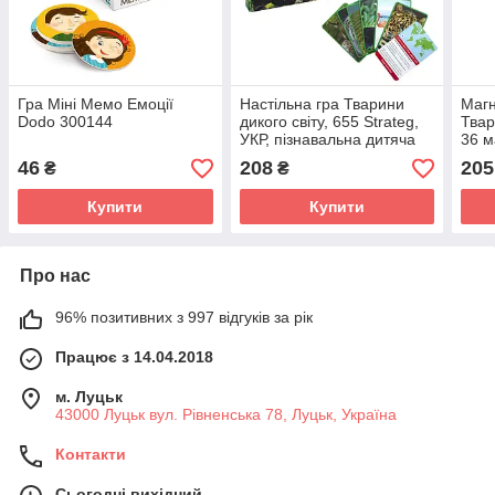
Гра Міні Мемо Емоції
Настільна гра Тварини
Магн
Dodo 300144
дикого світу, 655 Strateg,
Твар
УКР, пізнавальна дитяча
36 м
гра з картками
46
208
205
₴
₴
Купити
Купити
Про нас
96% позитивних з 997 відгуків за рік
Працює з 14.04.2018
м. Луцьк
43000 Луцьк вул. Рівненська 78, Луцьк, Україна
Контакти
Сьогодні вихідний