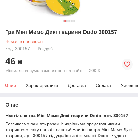
Гра Міні Мемо Дикі тварини Dodo 300157
Немає в наявності
Код: 300157
Роздріб
46
₴
Мінімальна сума замовлення на сайті — 200 ₴
Опис
Характеристики
Доставка
Оплата
Умови п
Опис
Настільна гра Міні Мемо Дикі тварини Dodo, арт. 300157
Розвиваємо пам'ять разом із чарівними представниками
тваринного світу нашої планети! Настільна гра Міні Мемо Дикі
тварини, арт. 300157 від української компанії Dodo - чудово