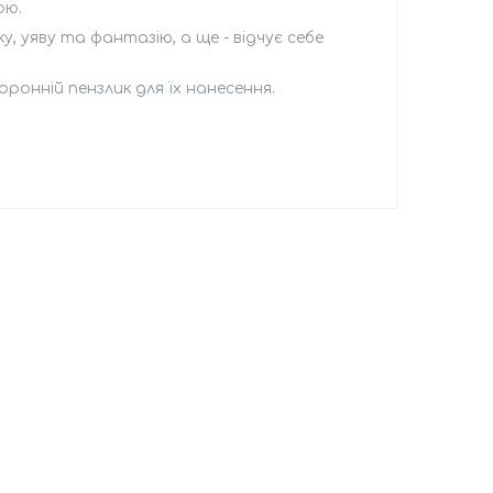
дою.
 уяву та фантазію, а ще - відчує себе
сторонній пензлик для їх нанесення.