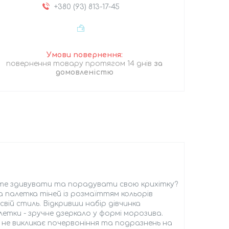
+380 (93) 813-17-45
повернення товару протягом 14 днів
за
домовленістю
ете здивувати та порадувати свою крихітку?
а палетка тіней із розмаїттям кольорів
вій стиль. Відкривши набір дівчинка
летки - зручне дзеркало у формі морозива.
 не викликає почервоніння та подразнень на