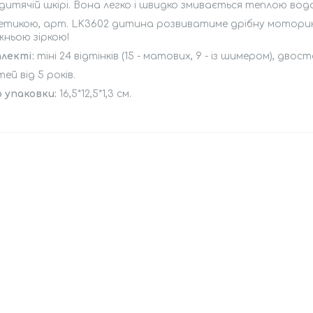
 дитячій шкірі. Вона легко і швидко змивається теплою во
етикою, арт. LK3602 дитина розвиватиме дрібну моторику,
ньою зіркою!
лекті:
тіні 24 відтінків (15 - матових, 9 - із шимером), дво
тей від 5 років.
 упаковки:
16,5*12,5*1,3 см.