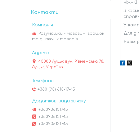
ніжній
З косм
Контакти
справж
У комп
Для ді
Розумашки - магазин іграшок
та дитячих товарів
Розмір
43000 Луцьк вул. Рівненська 78,
Луцьк, Україна
+380 (93) 813-17-45
+380938131745
+380938131745
+380938131745