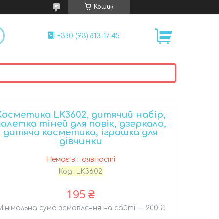
Кошик
+380 (93) 813-17-45
Косметика LK3602, дитячий набір,
палетка тіней для повік, дзеркало,
дитяча косметика, іграшка для
дівчинки
Немає в наявності
Код:
LK3602
195 ₴
Мінімальна сума замовлення на сайті — 200 ₴