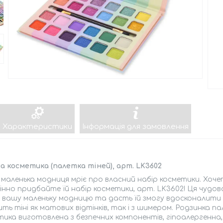
Характеристики
Інформація для замовлення
 косметика (палетка тіней), арт. LK3602
маленька модниця мріє про власний набір косметики. Хоч
нно придбайте їй набір косметики, арт. LK3602! Ця чудов
 вашу маленьку модницю та дасть їй змогу вдосконалити с
ть тіні як матових відтінків, так і з шимером. Родзинка па
ика виготовлена з безпечних компонентів, гіпоалергенна,