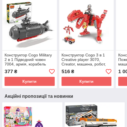
Конструктор Cogo Military
Конструктор Cogo 3 в 1
Конс
2 в 1 Підводний човен
Creative player 3070,
Поже
7004, армія, корабель
Creator, машина, робот,
маши
авіаносець, 160 дет.,
динозавр, 262 дет.,
блок
377
516
1 0
₴
₴
блоковий, іграшка
фігурка, пластиковий,
ігра
блоковий
Купити
Купити
Акційні пропозиції та новинки