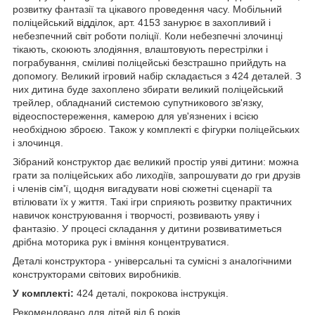
розвитку фантазії та цікавого проведення часу. Мобільний
поліцейський відділок, арт. 4153 занурює в захопливий і
небезпечний світ роботи поліції. Коли небезпечні злочинці
тікають, скоюють злодіяння, влаштовують перестрілки і
пограбування, сміливі поліцейські безстрашно прийдуть на
допомогу. Великий ігровий набір складається з 424 деталей. З
них дитина буде захоплено збирати великий поліцейський
трейлер, обладнаний системою супутникового зв'язку,
відеоспостереження, камерою для ув'язнених і всією
необхідною зброєю. Також у комплекті є фігурки поліцейських
і злочинця.
Зібраний конструктор дає великий простір уяві дитини: можна
грати за поліцейських або лиходіїв, запрошувати до гри друзів
і членів сім'ї, щодня вигадувати нові сюжетні сценарії та
втілювати їх у життя. Такі ігри сприяють розвитку практичних
навичок конструювання і творчості, розвивають уяву і
фантазію. У процесі складання у дитини розвиватиметься
дрібна моторика рук і вміння концентруватися.
Деталі конструктора - універсальні та сумісні з аналогічними
конструкторами світових виробників.
У комплекті:
424 деталі, покрокова інструкція.
Рекомендовано для дітей від 6 років.