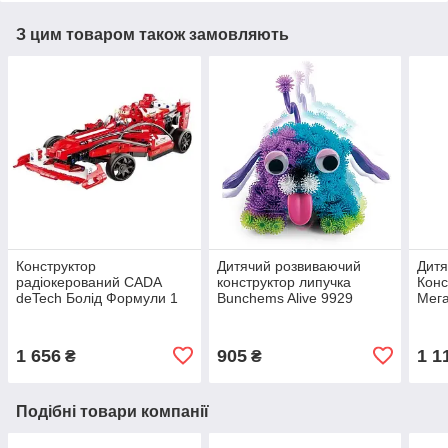
З цим товаром також замовляють
Конструктор
Дитячий розвиваючий
Дитя
радіокерований CADA
конструктор липучка
Конс
deTech Болід Формули 1
Bunchems Alive 9929
Мега
C51010W 317 дет пластик
оживає 528 кульок
4364
іграшка для хлопчиків
пухнаста кулька Банчемс
30 
1 656
905
1 1
₴
₴
Подібні товари компанії