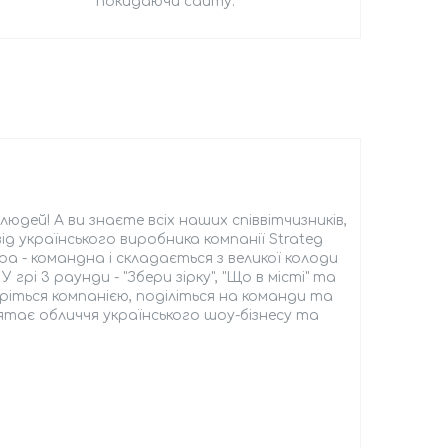
покидаючи сайту.
дей! А ви знаєте всіх наших співвітчизників,
д українського виробника компанії Strateg
а - командна і складається з великої колоди
грі 3 раунди - "Збери зірку", "Що в місті" та
еріться компанією, поділіться на команди та
ятає обличчя українського шоу-бізнесу та