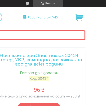
Кошик
+380 (93) 813-17-45
Настільна гра Знай наших 30434
trateg, УКР, командна розважальна
гра для всієї родини
Готово до відправки
Код:
30434
96 ₴
Мінімальна сума замовлення на сайті — 200 ₴