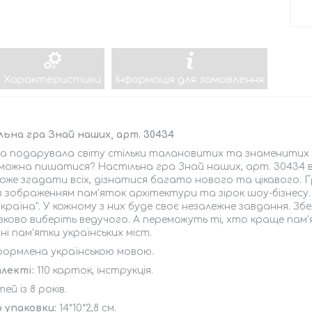
Характеристики
Інформація для замовлення
ьна гра Знай наших, арт. 30434
а подарувала світу стільки талановитих та знаменитих лю
можна пишатися? Настільна гра Знай наших, арт. 30434 ві
же згадати всіх, дізнатися багато нового та цікавого. Гр
з зображенням пам'яток архітектури та зірок шоу-бізнесу. У 
Україна". У кожному з них буде своє незалежне завдання. Зб
зково виберіть ведучого. А переможуть ті, хто краще пам'
ні пам'ятки українських міст.
формлена українською мовою.
плекті:
110 карток, інструкція.
ей із 8 років.
р упаковки:
14*10*2,8 см.