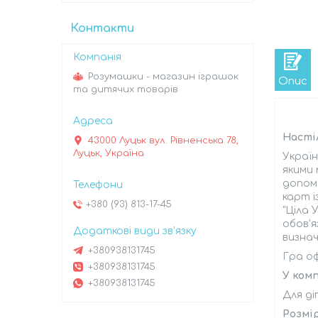
Контакти
Розумашки - магазин іграшок
Опис
та дитячих товарів
Настіл
43000 Луцьк вул. Рівненська 78,
Луцьк, Україна
Україн
якими 
допомо
карт і
+380 (93) 813-17-45
"Ціла 
обов'я
визнач
+380938131745
Гра о
+380938131745
У ком
+380938131745
Для діт
Розмі