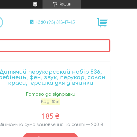
Кошик
+380 (93) 813-17-45
Дитячий перукарський набір 836,
ребінець, фен, звук, перукар, салон
краси, іграшка для дівчинки
Готово до відправки
Код:
836
185 ₴
Мінімальна сума замовлення на сайті — 200 ₴