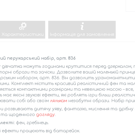
Характеристики
Інформація для замовлення
ий перукарський набір, арт. 836
 дівчатка можуть годинами крутитися перед дзеркалом, 
орні образи та зачіски. Дозвольте вашій маленькій принц
рським набором, арт. 836. Він дозволить урізноманітнити
шими. Комплект містить красивий реалістичний фен та мале
няється компактними розмірами та невеликою масою – все, 
 має якісні звукові ефекти, які роблять ігри більш реалі
ювати собі або своїм
лялькам
незабутні образи. Набір при
гри розвивають дитячу уяву, фантазію, мислення та дрібн
ни та щоденного
догляду
.
лекті:
фен, гребінець.
і ефекти працюють від батарейок.