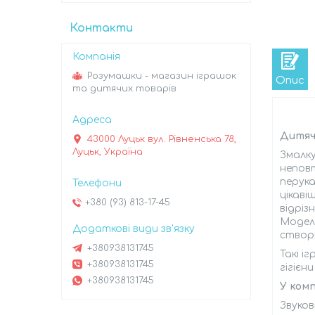
Контакти
Розумашки - магазин іграшок
Опис
та дитячих товарів
Дитяч
43000 Луцьк вул. Рівненська 78,
Луцьк, Україна
Змалку
неповт
перука
цікаві
+380 (93) 813-17-45
відріз
Модель
створ
+380938131745
Такі і
+380938131745
гігіє
+380938131745
У комп
Звуков