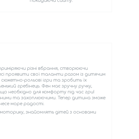
покидаючи сайту.
приміряючи різні вбрання, створюючи
есі проявити свої таланти разом із дитячим
 сюжетно-рольові ігри та зробить їх
нький гребінець. Фен має зручну ручку,
що необхідно для комфорту під час гри!
стичними та захоплюючими. Тепер дитина зможе
несе море радості.
у моторику, знайомлять дітей з основами