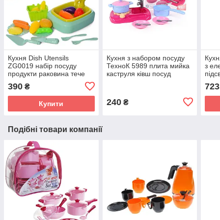
Кухня Dish Utensils
Кухня з набором посуду
Кухн
ZG0019 набір посуду
ТехноК 5989 плита мийка
з ел
продукти раковина тече
каструля ківш посуд
підс
вода кошик пластикова
дитяча пластикова іграшка
звук
390
723
₴
іграшка для дітей
для дітей
прод
ігра
240
₴
Купити
Подібні товари компанії