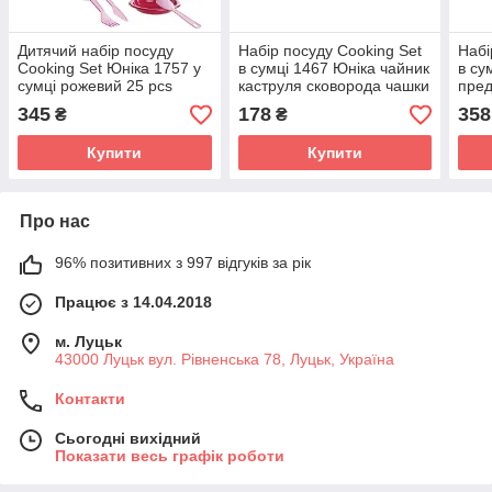
Дитячий набір посуду
Набір посуду Cooking Set
Набі
Cooking Set Юніка 1757 у
в сумці 1467 Юніка чайник
в су
сумці рожевий 25 pcs
каструля сковорода чашки
пред
каструлі сковорода
тарілки іграшка для дітей
серв
345
178
358
₴
₴
прилади іграшка кухня
кухня
діте
Купити
Купити
Про нас
96% позитивних з 997 відгуків за рік
Працює з 14.04.2018
м. Луцьк
43000 Луцьк вул. Рівненська 78, Луцьк, Україна
Контакти
Сьогодні вихідний
Показати весь графік роботи