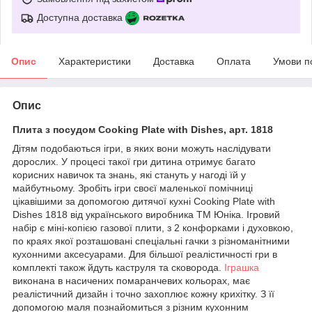
Доступна доставка
Опис
Характеристики
Доставка
Оплата
Умови п
Опис
Плита з посудом Cooking Plate with Dishes, арт. 1818
Дітям подобаються ігри, в яких вони можуть наслідувати
дорослих. У процесі такої гри дитина отримує багато
корисних навичок та знань, які стануть у нагоді їй у
майбутньому. Зробіть ігри своєї маленької помічниці
цікавішими за допомогою дитячої кухні Cooking Plate with
Dishes 1818 від українського виробника ТМ Юніка. Ігровий
набір є міні-копією газової плити, з 2 конфорками і духовкою,
по краях якої розташовані спеціальні гачки з різноманітними
кухонними аксесуарами. Для більшої реалістичності гри в
комплекті також йдуть каструля та сковорода.
Іграшка
виконана в насичених помаранчевих кольорах, має
реалістичний дизайн і точно захоплює кожну крихітку. З її
допомогою маля познайомиться з різним кухонним