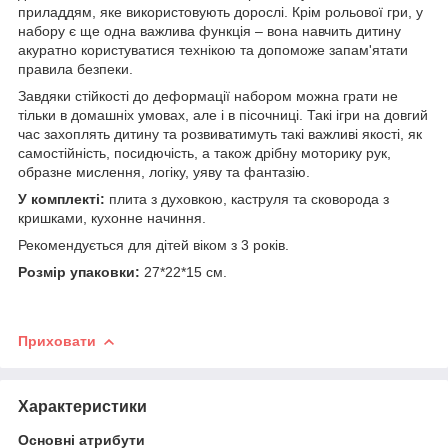
приладдям, яке використовують дорослі. Крім рольової гри, у
набору є ще одна важлива функція – вона навчить дитину
акуратно користуватися технікою та допоможе запам'ятати
правила безпеки.
Завдяки стійкості до деформації набором можна грати не
тільки в домашніх умовах, але і в пісочниці. Такі ігри на довгий
час захоплять дитину та розвиватимуть такі важливі якості, як
самостійність, посидючість, а також дрібну моторику рук,
образне мислення, логіку, уяву та фантазію.
У комплекті:
плита з духовкою, каструля та сковорода з
кришками, кухонне начиння.
Рекомендується для дітей віком з 3 років.
Розмір упаковки:
27*22*15 см.
Приховати
Характеристики
Основні атрибути