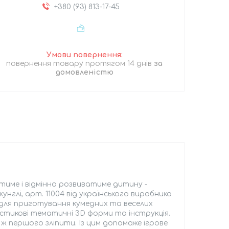
+380 (93) 813-17-45
повернення товару протягом 14 днів
за
домовленістю
тиме і відмінно розвиватиме дитину -
унглі, арт. 11004 від українського виробника
не для приготування кумедних та веселих
астикові тематичні 3D форми та інструкція.
ж першого зліпити. Із цим допоможе ігрове