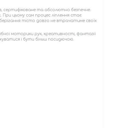
в, сертифіковане та абсолютно безпечне.
к. При цьому сам процес ліплення стає
берігання тісто довго не втрачатиме своїх
ібної моторики рук, креативності, фантазії
жуватися і бути більш посидючою.