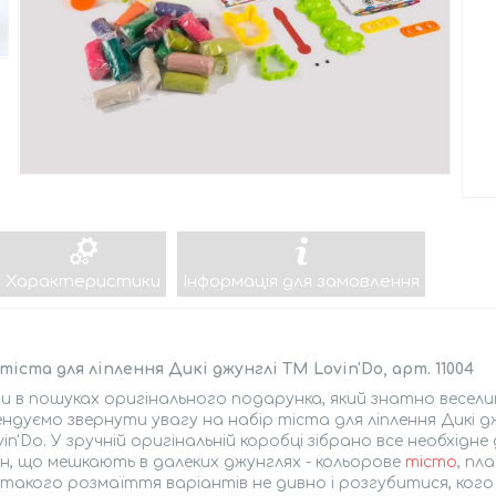
Характеристики
Інформація для замовлення
тіста для ліплення Дикі джунглі ТМ Lovin'Do, арт. 11004
и в пошуках оригінального подарунка, який знатно весели
ндуємо звернути увагу на набір тіста для ліплення Дикі дж
in'Do. У зручній оригінальній коробці зібрано все необхід
, що мешкають в далеких джунглях - кольорове
тісто
, пл
такого розмаїття варіантів не дивно і розгубитися, кого 