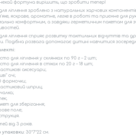
 нехай фортуна вирішить, що зробити тепер!
для ліплення зроблено з натуральних харчових компоненті
'яке, яскраве, ароматне, легке в роботі та приємне для ру
мально комфортним, а завдяки герметичним пакетам для з
ивостей.
для ліплення сприяє розвитку тактильних відчуттів та др
и. Подібна розвага допомагає дитині навчитися зосеред
лекті:
сто для ліплення у склянках по 90 г – 2 шт;
сто для ліплення в стіках по 20 г – 18 шт;
астикові аксесуари;
иві” очі;
D формочки;
ластиковий шприц;
чалка;
ек;
кет для зберігання;
рове поле;
струкція.
тей від 3 років.
р упаковки
: 30*7*22 см.