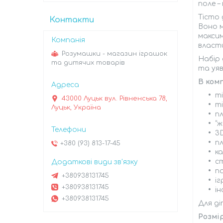
поле –
Тісто 
Контакти
Воно м
макси
власт
Розумашки - магазин іграшок
Набір 
та дитячих товарів
та уяв
В комп
ті
43000 Луцьк вул. Рівненська 78,
ті
Луцьк, Україна
пл
“ж
3
п
+380 (93) 813-17-45
ка
ст
па
+380938131745
іг
+380938131745
ін
+380938131745
Для ді
Розмі