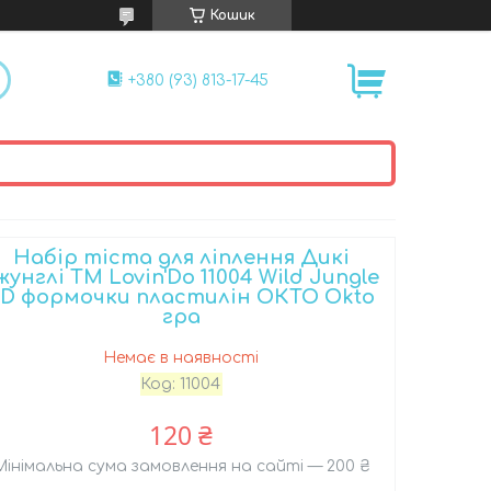
Кошик
+380 (93) 813-17-45
Набір тіста для ліплення Дикі
жунглі ТМ Lovin'Do 11004 Wild Jungle
3D формочки пластилін ОКТО Okto
гра
Немає в наявності
Код:
11004
120 ₴
Мінімальна сума замовлення на сайті — 200 ₴