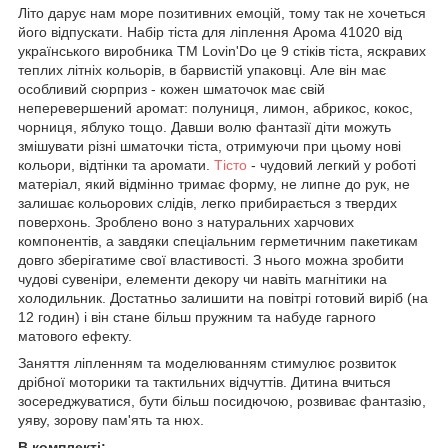
Літо дарує нам море позитивних емоцій, тому так не хочеться
його відпускати. Набір тіста для ліплення Арома 41020 від
українського виробника ТМ Lovin'Do це 9 стіків тіста, яскравих
теплих літніх кольорів, в барвистій упаковці. Але він має
особливий сюрприз - кожен шматочок має свій
неперевершений аромат: полуниця, лимон, абрикос, кокос,
чорниця, яблуко тощо. Давши волю фантазії діти можуть
змішувати різні шматочки тіста, отримуючи при цьому нові
кольори, відтінки та аромати.
Тісто
- чудовий легкий у роботі
матеріал, який відмінно тримає форму, не липне до рук, не
залишає кольорових слідів, легко прибирається з твердих
поверхонь. Зроблено воно з натуральних харчових
компонентів, а завдяки спеціальним герметичним пакетикам
довго зберігатиме свої властивості. З нього можна зробити
чудові сувеніри, елементи декору чи навіть магнітики на
холодильник. Достатньо залишити на повітрі готовий виріб (на
12 годин) і він стане більш пружним та набуде гарного
матового ефекту.
Заняття ліпленням та моделюванням стимулює розвиток
дрібної моторики та тактильних відчуттів. Дитина вчиться
зосереджуватися, бути більш посидючою, розвиває фантазію,
уяву, зорову пам'ять та нюх.
В комплекті: