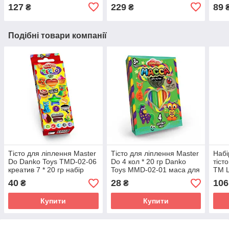
досточка молд ніж тісто
коробка ідей магніт
Lovi
127
229
89
₴
₴
пластилін Ловін
брелок інструмент декор
плас
Ловін
Подібні товари компанії
Тісто для ліплення Master
Тісто для ліплення Master
Набі
Do Danko Toys TMD-02-06
Do 4 кол * 20 гр Danko
тіст
креатив 7 * 20 гр набір
Toys MMD-02-01 маса для
ТМ L
дитячої творчості для
ліплення набір дитячої
налі
40
28
106
₴
₴
дітей
креативної творчості для
плас
дітей
Купити
Купити