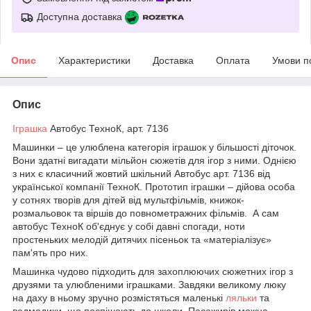
Доступна доставка
Опис
Характеристики
Доставка
Оплата
Умови п
Опис
Іграшка
Автобус ТехноК, арт. 7136
Машинки – це улюблена категорія іграшок у більшості діточок.
Вони здатні вигадати мільйон сюжетів для ігор з ними. Однією
з них є класичний жовтий шкільний Автобус арт. 7136 від
української компанії ТехноК. Прототип іграшки – дійова особа
у сотнях творів для дітей від мультфільмів, книжок-
розмальовок та віршів до повнометражних фільмів. А сам
автобус ТехноК об'єднує у собі давні спогади, ноти
простеньких мелодій дитячих пісеньок та «матеріалізує»
пам'ять про них.
Машинка чудово підходить для захоплюючих сюжетних ігор з
друзями та улюбленими іграшками. Завдяки великому люку
на даху в ньому зручно розмістяться маленькі
ляльки
та
ведмедики, що поспішають до школи. Пасажирів можна