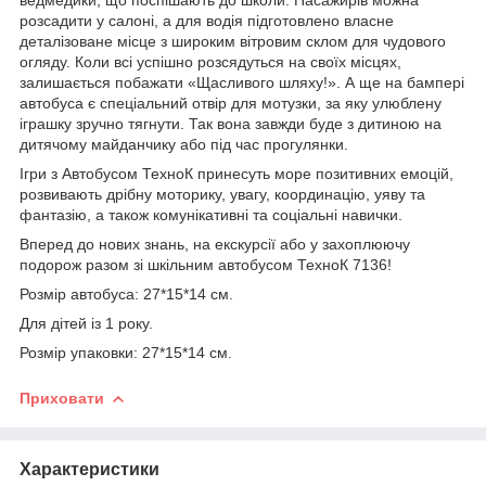
розсадити у салоні, а для водія підготовлено власне
деталізоване місце з широким вітровим склом для чудового
огляду. Коли всі успішно розсядуться на своїх місцях,
залишається побажати «Щасливого шляху!». А ще на бампері
автобуса є спеціальний отвір для мотузки, за яку улюблену
іграшку зручно тягнути. Так вона завжди буде з дитиною на
дитячому майданчику або під час прогулянки.
Ігри з Автобусом ТехноК принесуть море позитивних емоцій,
розвивають дрібну моторику, увагу, координацію, уяву та
фантазію, а також комунікативні та соціальні навички.
Вперед до нових знань, на екскурсії або у захоплюючу
подорож разом зі шкільним автобусом ТехноК 7136!
Розмір автобуса: 27*15*14 см.
Для дітей із 1 року.
Розмір упаковки: 27*15*14 см.
Приховати
Характеристики