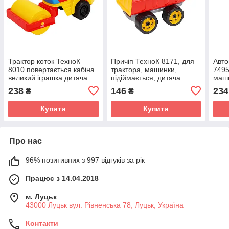
Трактор коток ТехноК
Причіп ТехноК 8171, для
Авто
8010 повертається кабіна
трактора, машинки,
7495
великий іграшка дитяча
підіймається, дитяча
маши
пластикова для дітей
іграшка, візок, іграшкова
плас
238
146
234
₴
₴
техніка, для дітей
Купити
Купити
Про нас
96% позитивних з 997 відгуків за рік
Працює з 14.04.2018
м. Луцьк
43000 Луцьк вул. Рівненська 78, Луцьк, Україна
Контакти