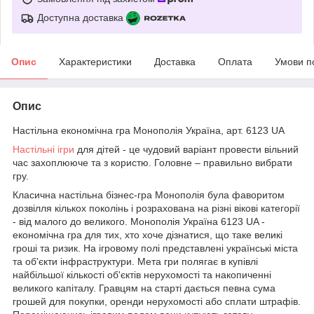
Доступна доставка
Опис
Характеристики
Доставка
Оплата
Умови п
Опис
Настільна економічна гра Монополія Україна, арт. 6123 UA
Настільні ігри
для дітей - це чудовий варіант провести вільний
час захоплююче та з користю. Головне – правильно вибрати
гру.
Класична настільна бізнес-гра Монополія була фаворитом
дозвілля кількох поколінь і розрахована на різні вікові категорії
- від малого до великого. Монополія Україна 6123 UA -
економічна гра для тих, хто хоче дізнатися, що таке великі
гроші та ризик. На ігровому полі представлені українські міста
та об'єкти інфраструктури. Мета гри полягає в купівлі
найбільшої кількості об'єктів нерухомості та накопиченні
великого капіталу. Гравцям на старті дається певна сума
грошей для покупки, оренди нерухомості або сплати штрафів.