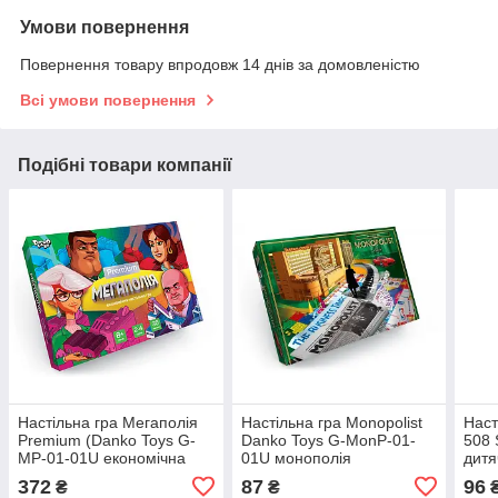
Умови повернення
Повернення товару впродовж 14 днів за домовленістю
Всі умови повернення
Подібні товари компанії
Настільна гра Мегаполія
Настільна гра Monopolist
Наст
Premium (Danko Toys G-
Danko Toys G-MonP-01-
508 
MP-01-01U економічна
01U монополія
дитя
стратегія монополія
економічна стратегія для
стра
372
87
96
₴
₴
менеджер для дітей та
всієї родини дорослі діти
мене