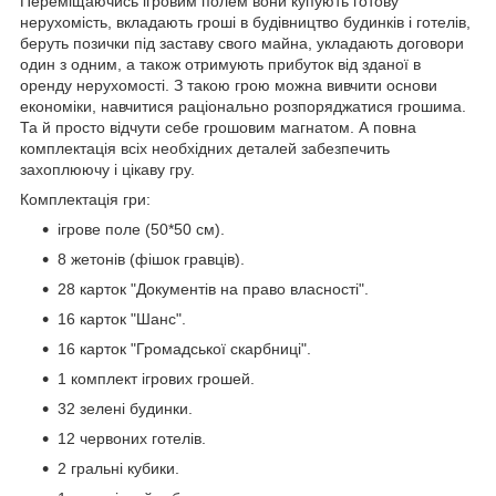
Переміщаючись ігровим полем вони купують готову
нерухомість, вкладають гроші в будівництво будинків і готелів,
беруть позички під заставу свого майна, укладають договори
один з одним, а також отримують прибуток від зданої в
оренду нерухомості. З такою грою можна вивчити основи
економіки, навчитися раціонально розпоряджатися грошима.
Та й просто відчути себе грошовим магнатом. А повна
комплектація всіх необхідних деталей забезпечить
захоплюючу і цікаву гру.
Комплектація гри:
ігрове поле (50*50 см).
8 жетонів (фішок гравців).
28 карток "Документів на право власності".
16 карток "Шанс".
16 карток "Громадської скарбниці".
1 комплект ігрових грошей.
32 зелені будинки.
12 червоних готелів.
2 гральні кубики.