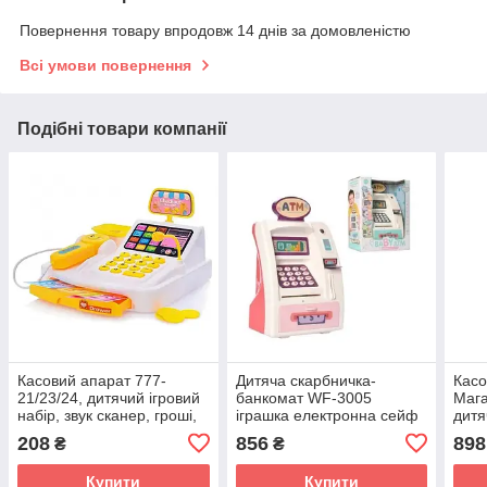
Повернення товару впродовж 14 днів за домовленістю
Всі умови повернення
Подібні товари компанії
Касовий апарат 777-
Дитяча скарбничка-
Касо
21/23/24, дитячий ігровий
банкомат WF-3005
Мага
набір, звук сканер, гроші,
іграшка електронна сейф
дитя
іграшка магазин для дітей
з кодовим замком
скан
208
856
898
₴
₴
купюроприймач звук
прод
світло англ
Купити
Купити