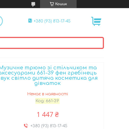
Кошик
+380 (93) 813-17-45
Музичне трюмо зі стільчиком та
аксесуарами 661-39 фен гребінець
звук світло дитяча косметика для
дівчаток
Немає в наявності
Код:
661-39
1 447 ₴
+380 (93) 813-17-45