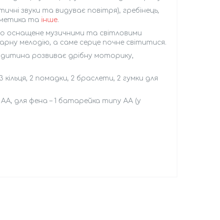
чні звуки та видуває повітря), гребінець,
осметика та
інше
.
оно оснащене музичними та світловими
рну мелодію, а саме серце почне світитися.
 дитина розвиває дрібну моторику,
3 кільця, 2 помадки, 2 браслети, 2 гумки для
АА, для фена – 1 батарейка типу АА (у