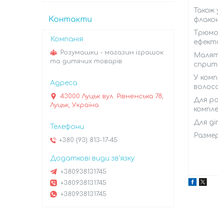
Також 
Контакти
флакон
Трюмо 
ефекта
Розумашки - магазин іграшок
Малят
та дитячих товарів
спритн
У комп
волосс
43000 Луцьк вул. Рівненська 78,
Для ро
Луцьк, Україна
компле
Для ді
Размер
+380 (93) 813-17-45
+380938131745
+380938131745
+380938131745