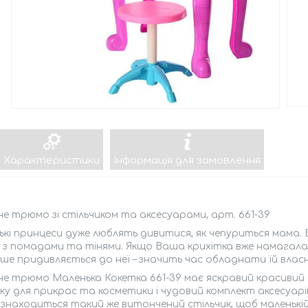
Характеристики
Інформація для замовлення
е трюмо зі стільчиком та аксесуарами, арт. 661-39
кі принцеси дуже люблять дивитися, як чепуриться мама.
 з помадами та тінями. Якщо Ваша крихітка вже намагал
ше придивляється до неї – значить час обладнати їй влас
е трюмо Маленька Кокетка 661-39 має яскравий красивий 
ку для прикрас та косметики і чудовий комплект аксесуарі
 знаходиться такий же витончений стільчик, щоб маленькі