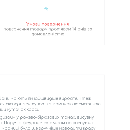
повернення товару протягом 14 днів
за
домовленістю
 Вони мріють якнайшвидше вирости і теж
ася експериментувати з маминою косметикою
ний куточок краси.
дизайн у рожево-бірюзових тонах, висувну
в. Поруч із фігурним столиком на вигнутих
й модниці було ще зручніше наводити красу.