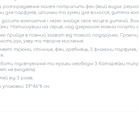
у розпорядження малечі потрапить фен (який видає реалісти
и для парфумів, шпильки та гумки для волосся, дитяча к
досить компактне і легко знайде своє місце в дитячій. В
ми. Натиснувши на серце, над дзеркалом можна почути га
ко прийде в повний захват від такого подарунка. Граючи
ість рук, уяву та творче мислення.
лекті: трюмо, стільчик, фен, гребінець, 3 флакони парфумів, 
я.
боти підсвічування та музики необхідні 3 батарейки типу 
кт не входять).
тей від 3 років.
 упаковки: 59*46*8 см.