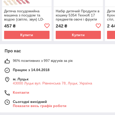
Дитяча посудомийна
Набір дитячий Продукти в
Дитя
машина з посудом та
кошику 5354 ТехноК 17
Кухн
водою (світло, звук) LD-
предметів овочі і фрукти
стіл,
886B
дитяча пластикова іграшка
плит
457
242
2 4
₴
₴
для дітей кухня
пред
Купити
Купити
Про нас
96% позитивних з 997 відгуків за рік
Працює з 14.04.2018
м. Луцьк
43000 Луцьк вул. Рівненська 78, Луцьк, Україна
Контакти
Сьогодні вихідний
Показати весь графік роботи