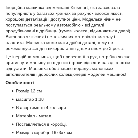
Інерційна машинка від компанії Kinsmart, яка завоювала
популярність у багатьох країнах за рахунок високої якості,
хорошою деталізації і доступної ціни. Моделька нічим не
поступається реальному автомобілю - всі деталі
продубльовані в дрібниць (гумові колеса, відчиняються двері).
Виконана з якісних і не токсичних матеріалів: металу і
пластика. Машинка може мати дрібні деталі, тому не
рекомендується для використання дітьми віком до 3 років.
Це інерційна машинка, щоб привести її в рух, потрібно злегка
притиснути машину до підлоги і трохи відвести назад, а потім
відпустити. Машинка обов'язково порадує маленьких
автолюбителів і дорослих колекціонерів моделей машинок!
Особливості
Розмір 12 см
масштаб 1:38
В асортименті 4 кольори
Матеріал - метал.
Поставляється в коробці.
Розмір в коробці: 16х8х7 см.