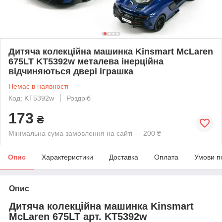
Дитяча колекційна машинка Kinsmart McLaren
675LT KT5392w металева інерційна
відчиняються двері іграшка
Немає в наявності
Код: KT5392w
Роздріб
173
₴
Мінімальна сума замовлення на сайті — 200 ₴
Опис
Характеристики
Доставка
Оплата
Умови п
Опис
Дитяча
колекційна
машинка
Kinsmart
McLaren 675LT
арт
.
KT5392w