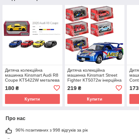
Дитяча колекційна
Дитяча колекційна
Дитя
машинка Kinsmart Audi R8
машинка Kinsmart Street
маши
Coupe KT5422W металева
Fighter KT5072w інерційна
Cont
інерційна відчиняються
машина метал
KT5
180
219
173
₴
₴
двері іграшка
відчиняються двері
інер
іграшка
двер
Купити
Купити
Про нас
96% позитивних з 998 відгуків за рік