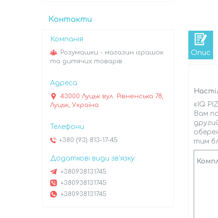
Контакти
Опис
Розумашки - магазин іграшок
та дитячих товарів
Настіл
43000 Луцьк вул. Рівненська 78,
«IQ PI
Луцьк, Україна
Вам по
другий
обереж
+380 (93) 813-17-45
тим бл
Комп
+380938131745
+380938131745
+380938131745