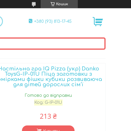
Кошик
+380 (93) 813-17-45
Настільна гра IQ Pizza (укр) Danko
ToysG-IP-01U Піца заготовки з
омірками фішки кубики розвиваюча
для дітей дорослих сім'ї
Готово до відправки
Код:
G-IP-01U
213 ₴