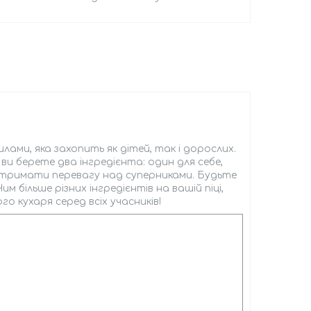
вилами, яка захопить як дітей, так і дорослих.
ви берете два інгредієнта: один для себе,
 отримати перевагу над суперниками. Будьте
м більше різних інгредієнтів на вашій піці,
о кухаря серед всіх учасників!