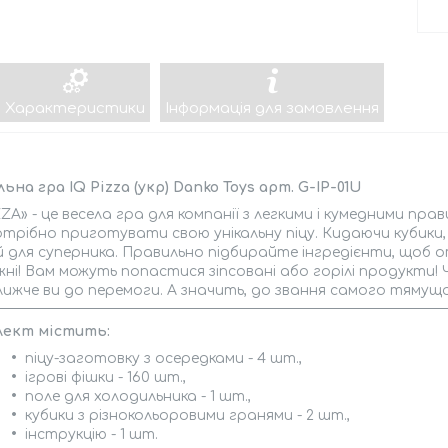
Характеристики
Інформація для замовлення
ьна гра IQ Pizza (укр) Danko Toys арт. G-IP-01U
ZZA» - це весела гра для компанії з легкими і кумедними пра
трібно приготувати свою унікальну піцу. Кидаючи кубики, 
 для суперника. Правильно підбирайте інгредієнти, щоб
ні! Вам можуть попастися зіпсовані або горілі продукти! Чи
ижче ви до перемоги. А значить, до звання самого тямущог
лект містить:
піцу-заготовку з осередками - 4 шт.,
ігрові фішки - 160 шт.,
поле для холодильника - 1 шт.,
кубики з різнокольоровими гранями - 2 шт.,
інструкцію - 1 шт.