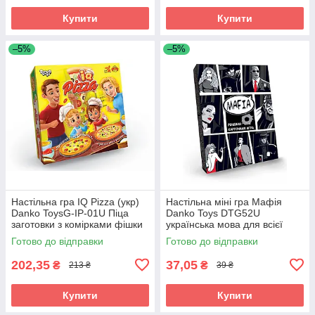
Купити
Купити
–5%
–5%
Настільна гра IQ Pizza (укр)
Настільна міні гра Мафія
Danko ToysG-IP-01U Піца
Danko Toys DTG52U
заготовки з комірками фішки
українська мова для всієї
кубики розвиваюча для дітей
родини дорослі діти
Готово до відправки
Готово до відправки
дорослих сім'ї
202,35
37,05
₴
₴
213 ₴
39 ₴
Купити
Купити