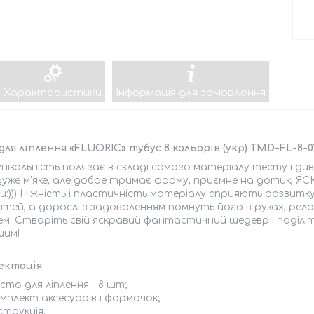
Характеристики
Інформація для замовлення
для ліплення «FLUORIC» тубус 8 кольорів (укр) TMD-FL-8-0
нікальність полягає в складі самого матеріалу тесту і ди
уже м'яке, але добре тримає форму, приємне на дотик, ЯС
:))) Ніжність і пластичність матеріалу сприяють розвитк
дітей, а дорослі з задоволенням помнуть його в руках, рел
м. Створіть свій яскравий фантастичний шедевр і поділіть
шим!
ектація:
сто для ліплення - 8 шт;
мплект аксесуарів і формочок;
струкція.