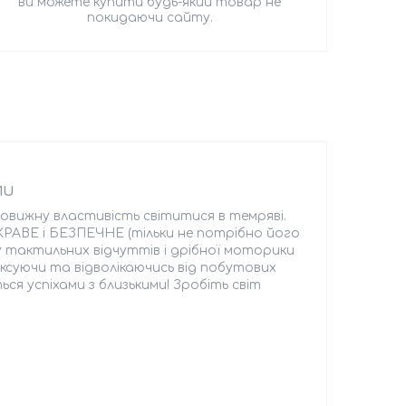
ви можете купити будь-який товар не
покидаючи сайту.
1U
вовижну властивість світитися в темряві.
КРАВЕ і БЕЗПЕЧНЕ (тільки не потрібно його
у тактильних відчуттів і дрібної моторики
аксуючи та відволікаючись від побутових
ся успіхами з близькими! Зробіть світ