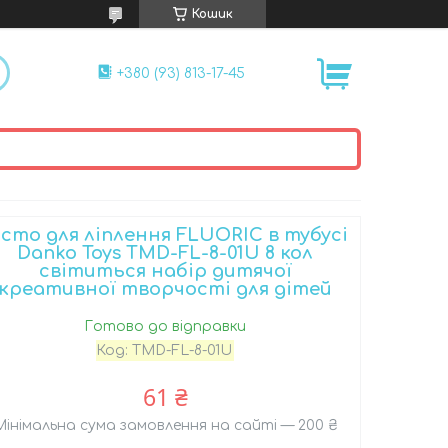
Кошик
+380 (93) 813-17-45
істо для ліплення FLUORIC в тубусі
Danko Toys TMD-FL-8-01U 8 кол
світиться набір дитячої
креативної творчості для дітей
Готово до відправки
Код:
TMD-FL-8-01U
61 ₴
Мінімальна сума замовлення на сайті — 200 ₴