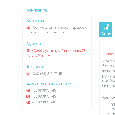
Контакти
Розумашки - магазин іграшок
та дитячих товарів
Опис
43000 Луцьк вул. Рівненська 78,
Тісто
Луцьк, Україна
Його у
Воно д
жувати
+380 (93) 813-17-45
рук у 
пробле
світлі
+380938131745
+380938131745
Компл
+380938131745
ті
ко
ін