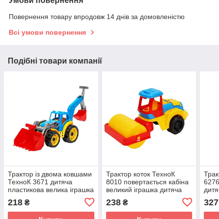
Умови повернення
Повернення товару впродовж 14 днів за домовленістю
Всі умови повернення
Подібні товари компанії
Трактор із двома ковшами
Трактор коток ТехноК
Трак
ТехноК 3671 дитяча
8010 повертається кабіна
6276
пластикова велика іграшка
великий іграшка дитяча
дитя
в пісочницю для дітей
пластикова для дітей
в пі
218
238
327
₴
₴