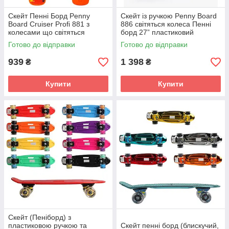
Скейт Пенні Борд Penny
Скейт із ручкою Penny Board
Board Cruiser Profi 881 з
886 світяться колеса Пенні
колесами що світяться
борд 27” пластиковий
дитячий скейтборд для дітей
Готово до відправки
Готово до відправки
підлітків
939
1 398
₴
₴
Купити
Купити
Скейт (Пеніборд) з
пластиковою ручкою та
Скейт пенні борд (блискучий,