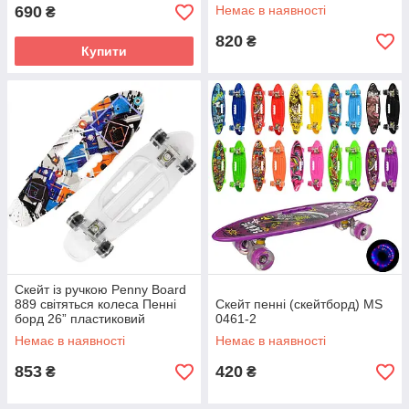
дитячий скейтборд для дітей
690
Немає в наявності
₴
підлітків
820
₴
Купити
Скейт із ручкою Penny Board
889 світяться колеса Пенні
Скейт пенні (скейтборд) MS
борд 26” пластиковий
0461-2
дитячий скейтборд для дітей
Немає в наявності
Немає в наявності
підлітків
853
420
₴
₴