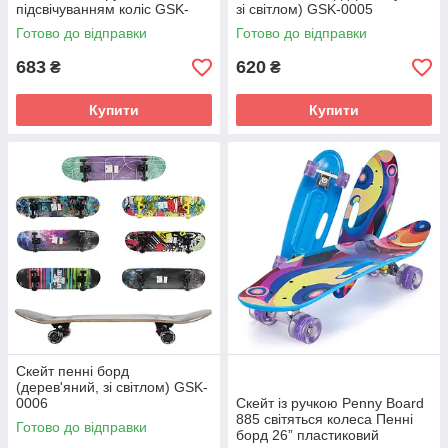
підсвічуванням коліс GSK-
зі світлом) GSK-0005
0017
Готово до відправки
Готово до відправки
683
620
₴
₴
Купити
Купити
Скейт пенні борд
(дерев'яний, зі світлом) GSK-
0006
Скейт із ручкою Penny Board
885 світяться колеса Пенні
Готово до відправки
борд 26” пластиковий