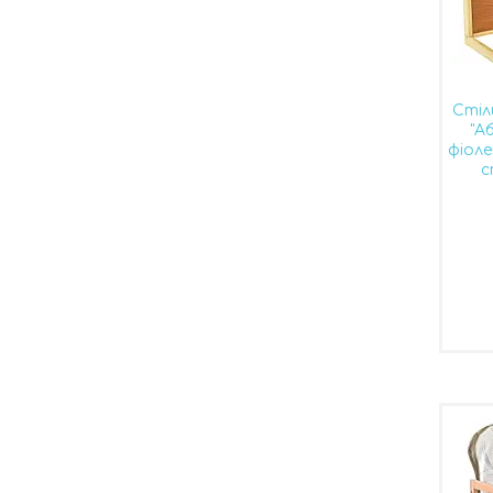
Стіл
"А
фіол
с