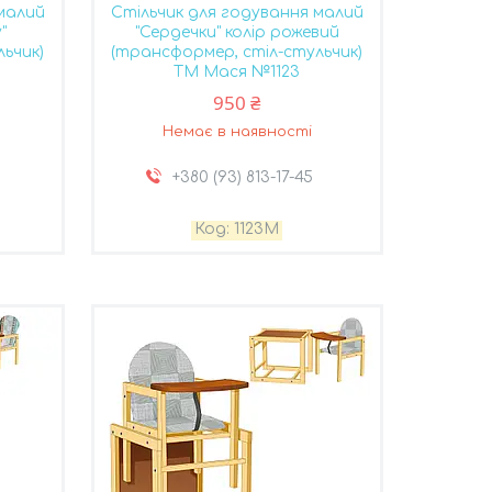
малий
Стільчик для годування малий
"
"Сердечки" колір рожевий
ьчик)
(трансформер, стіл-стульчик)
ТМ Мася №1123
950 ₴
Немає в наявності
+380 (93) 813-17-45
1123M