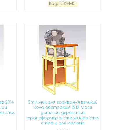
DS2-M01
ев 2014
Стільчик для годування великий
ний
Кола абстракція 1212 Мася
ею стіл
дитячий дерев'яний
трансформер зі стільницею стіл
стілець для малюків