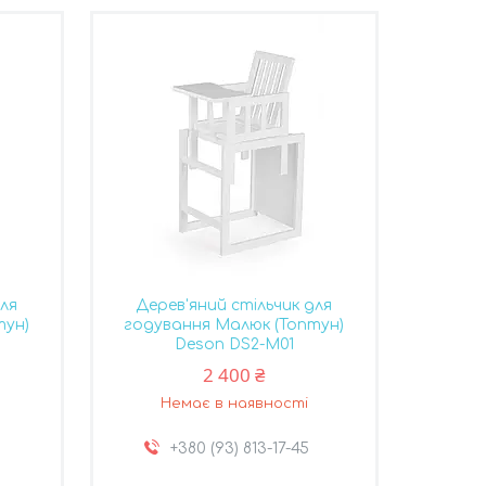
для
Дерев'яний стільчик для
тун)
годування Малюк (Топтун)
Deson DS2-M01
2 400 ₴
Немає в наявності
+380 (93) 813-17-45