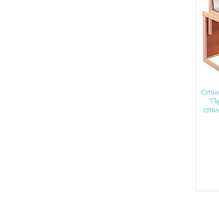
Стіл
"П
сті