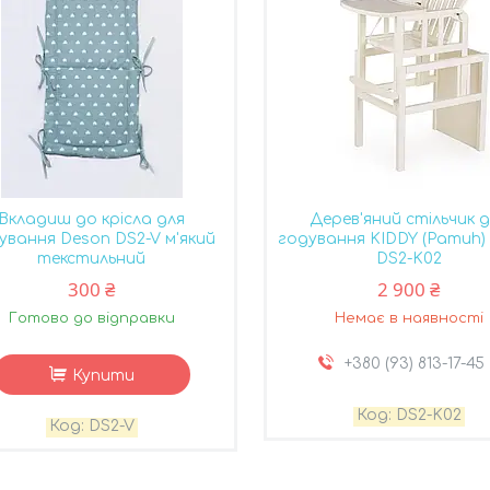
Вкладиш до крісла для
Дерев'яний стільчик 
ування Deson DS2-V м'який
годування KIDDY (Pamuh)
текстильний
DS2-K02
300 ₴
2 900 ₴
Готово до відправки
Немає в наявності
+380 (93) 813-17-45
Купити
DS2-K02
DS2-V