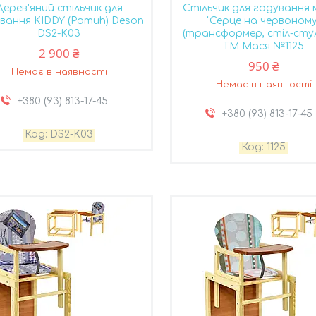
Дерев'яний стільчик для
Стільчик для годування 
вання KIDDY (Pamuh) Deson
"Серце на червоному
DS2-K03
(трансформер, стіл-стул
ТМ Мася №1125
2 900 ₴
950 ₴
Немає в наявності
Немає в наявності
+380 (93) 813-17-45
+380 (93) 813-17-45
DS2-K03
1125