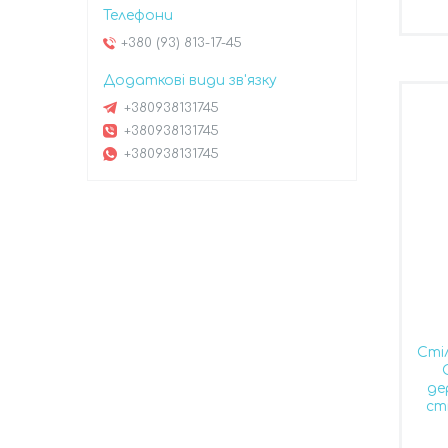
+380 (93) 813-17-45
+380938131745
+380938131745
+380938131745
Сті
де
ст