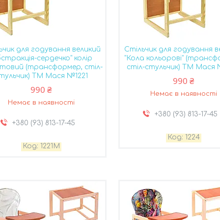
ьчик для годування великий
Стільчик для годування в
бстракція-сердечко" колір
"Кола кольорові" (трансф
етовий (трансформер, стіл-
стіл-стульчик) ТМ Мася
тульчик) ТМ Мася №1221
990 ₴
990 ₴
Немає в наявності
Немає в наявності
+380 (93) 813-17-45
+380 (93) 813-17-45
1224
1221M