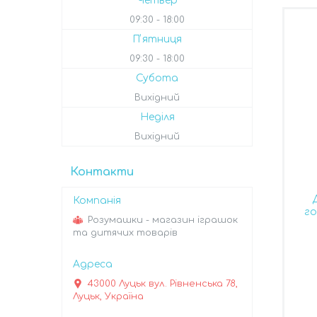
Четвер
09:30
18:00
Пʼятниця
09:30
18:00
Субота
Вихідний
Неділя
Вихідний
Контакти
го
Розумашки - магазин іграшок
та дитячих товарів
43000 Луцьк вул. Рівненська 78,
Луцьк, Україна