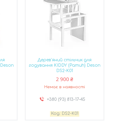
для
Дерев'яний стільчик для
 Deson
годування KIDDY (Pamuh) Deson
DS2-K01
2 900 ₴
Немає в наявності
+380 (93) 813-17-45
DS2-K01