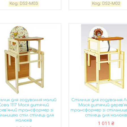
DS2-M03
DS2-M02
льчик для годування малий
Стільчик для годування Л
Сова 1117 Мася дитячий
Мася дитячий дерев'я
рев'яний трансформер зі
трансформер зі стільниц
ільницею стіл стілець для
стілець для малюків
малюків
1 011 ₴