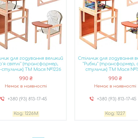
ьчик для годування великий
Стільчик для годування в
ір’я світлі" (трансформер,
"Рибки" (трансформер, 
л-стульчик) ТМ Мася №1226
стульчик) ТМ Мася №1
990 ₴
990 ₴
Немає в наявності
Немає в наявності
+380 (93) 813-17-45
+380 (93) 813-17-45
1226M
1227