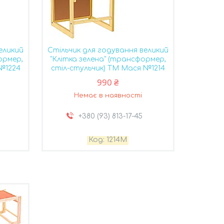
еликий
Стільчик для годування великий
ормер,
"Клітка зелена" (трансформер,
 №1224
стіл-стульчик) ТМ Мася №1214
990 ₴
Немає в наявності
+380 (93) 813-17-45
1214M