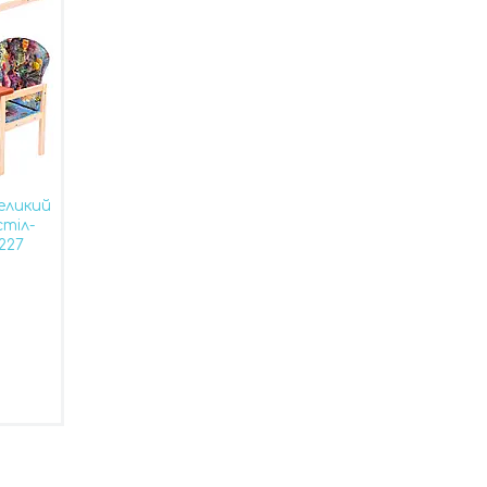
еликий
стіл-
227