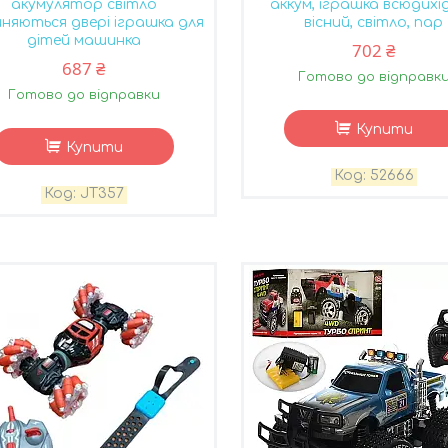
акумулятор світло
аккум, іграшка всюдихід
иняються двері іграшка для
вісний, світло, пар
дітей машинка
702 ₴
687 ₴
Готово до відправк
Готово до відправки
Купити
Купити
52666
JT357