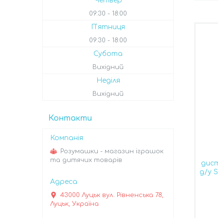
Четвер
09:30
18:00
Пʼятниця
09:30
18:00
Субота
Вихідний
Неділя
Вихідний
Контакти
Розумашки - магазин іграшок
та дитячих товарів
дист
д/у 
43000 Луцьк вул. Рівненська 78,
Луцьк, Україна