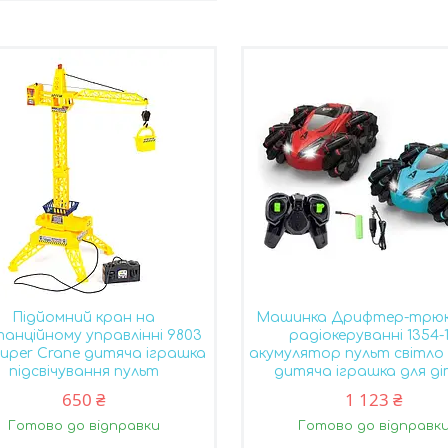
Підйомний кран на
Машинка Дрифтер-трюк
анційному управлінні 9803
радіокеруванні 1354-
Super Crane дитяча іграшка
акумулятор пульт світло
підсвічування пульт
дитяча іграшка для д
650 ₴
1 123 ₴
Готово до відправки
Готово до відправк