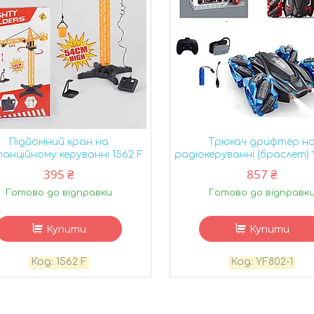
Підйомний кран на
Трюкач дрифтер н
анційному керуванні 1562 F
радіокеруванні (браслет) 
395 ₴
857 ₴
Готово до відправки
Готово до відправк
Купити
Купити
1562 F
YF802-1