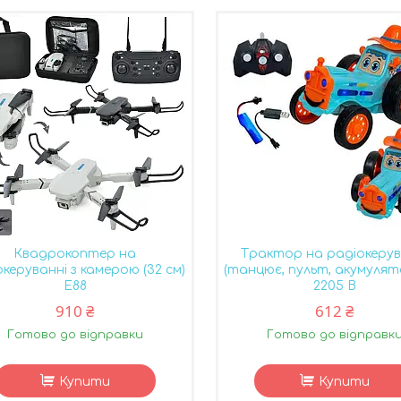
Квадрокоптер на
Трактор на радіокерув
керуванні з камерою (32 см)
(танцює, пульт, акумуля
E88
2205 B
910 ₴
612 ₴
Готово до відправки
Готово до відправк
Купити
Купити