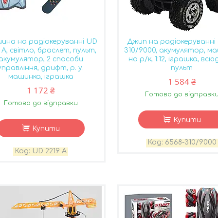
ина на радіокеруванні UD
Джип на радіокеруванні 
 A, світло, браслет, пульт,
310/9000, акумулятор, м
акумулятор, 2 способи
на р/к, 1:12, іграшка, всю
управління, дрифт, р. у.
пульт
машинка, іграшка
1 584 ₴
1 172 ₴
Готово до відправк
Готово до відправки
Купити
Купити
6568-310/9000
UD 2219 A