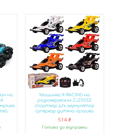
ач на
Машинка X-RACING на
1A
радіокеруванні ZJ23053
 музика
спорткар р/к акумулятор
ітей
суперкар дитяча іграшка
514 ₴
и
Готово до відправки