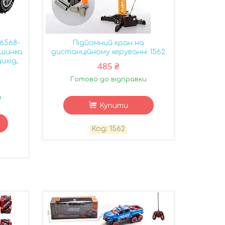
6568-
Підйомний кран на
ашинка
дистанційному керуванні 1562
дихід,
485 ₴
Готово до відправки
и
Купити
1562