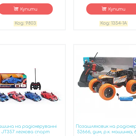
Купити
Купити
9803
1354-1A
шина на радіокеруванні
Позашляховик на радіоке
JT357 легкова спорт
52666, дим, р.к. машинка, 6