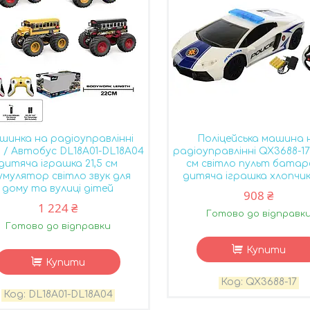
шинка на радіоуправлінні
Поліцейська машина 
 / Автобус DL18A01-DL18A04
радіоуправлінні QX3688-17
дитяча іграшка 21,5 см
см світло пульт батар
умулятор світло звук для
дитяча іграшка хлопчику
дому та вулиці дітей
908 ₴
1 224 ₴
Готово до відправк
Готово до відправки
Купити
Купити
QX3688-17
DL18A01-DL18A04