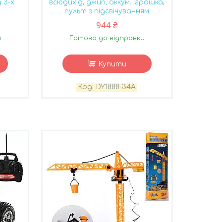
 3-х
всюдихід, джип, аккум. іграшка,
пульт з підсвічуванням
944 ₴
и
Готово до відправки
Купити
DY1888-34A