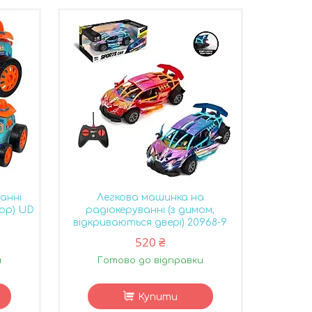
анні
Легкова машинка на
тор) UD
радіокеруванні (з димом,
відкриваються двері) 20968-9
520 ₴
и
Готово до відправки
Купити