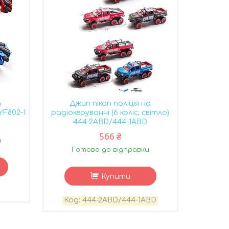
а
Джип пікап поліція на
YF802-1
радіокеруванні (6 коліс, світло)
444-2ABD/444-1ABD
566 ₴
и
Готово до відправки
Купити
444-2ABD/444-1ABD