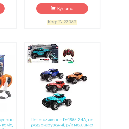
Купити
ZJ23053
руванні
Позашляховик DY1888-34A, на
 коліс,
радіокеруванні, р/к машинка